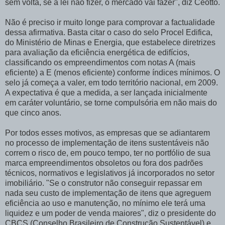
sem volta, se a lei não fizer, o mercado vai fazer", diz Ceotto.
Não é preciso ir muito longe para comprovar a factualidade
dessa afirmativa. Basta citar o caso do selo Procel Edifica,
do Ministério de Minas e Energia, que estabelece diretrizes
para avaliação da eficiência energética de edifícios,
classificando os empreendimentos com notas A (mais
eficiente) a E (menos eficiente) conforme índices mínimos. O
selo já começa a valer, em todo território nacional, em 2009.
A expectativa é que a medida, a ser lançada inicialmente
em caráter voluntário, se torne compulsória em não mais do
que cinco anos.
Por todos esses motivos, as empresas que se adiantarem
no processo de implementação de itens sustentáveis não
correm o risco de, em pouco tempo, ter no portfólio de sua
marca empreendimentos obsoletos ou fora dos padrões
técnicos, normativos e legislativos já incorporados no setor
imobiliário. "Se o construtor não conseguir repassar em
nada seu custo de implementação de itens que agreguem
eficiência ao uso e manutenção, no mínimo ele terá uma
liquidez e um poder de venda maiores", diz o presidente do
CBCS (Conselho Brasileiro de Construção Sustentável) e