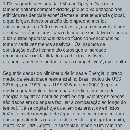
14%, segundo o estudo da Tishman Speyer. Na conta
também entram: competitividade, já que a valorização dos
edifícios residenciais ecoeficientes é uma tendência global,
o que força a desvalorização de empreendimentos
convencionais ou "não sustentáveis", e a menor velocidade
de obsolescência, pois, para o futuro, a expectativa é que os
altos custos operacionais dos edifícios convencionais os
tornem cada vez menos atrativos. "Os insumos da
construção estão ficando tão caros que o mercado
reconhecerá com facilidade os edifícios inviáveis
economicamente e, portanto, nada competitivos", diz Ceotto.
Segundo dados do Ministério de Minas e Energia, o preço
médio da eletricidade residencial no Brasil saltou de US$
223/bep, em 1996, para US$ 328/bep em 2007 (bep é a
medida geralmente utilizada para medir o consumo de
energia e significa barril de petróleo equivalente; os preços
são dados em dólar para facilitar a comparação ao longo do
tempo). "Já se cogita hoje que, em dez anos, os edifícios
terão cotas de energia e de água, e aí, o incorporador, para
conseguir atender a essas restrições, terá que gastar muito,
muito mais", diz Ceotto. "A sustentabilidade é um caminho