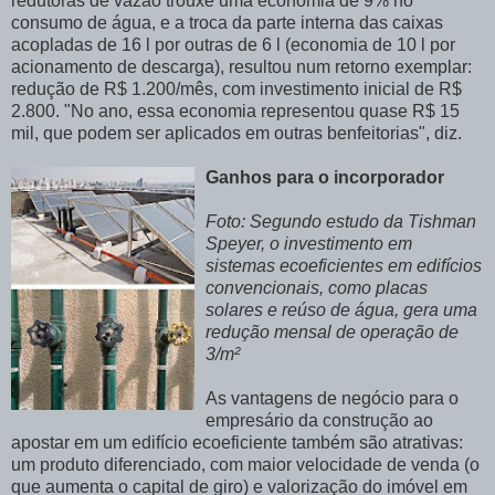
redutoras de vazão trouxe uma economia de 9% no
consumo de água, e a troca da parte interna das caixas
acopladas de 16 l por outras de 6 l (economia de 10 l por
acionamento de descarga), resultou num retorno exemplar:
redução de R$ 1.200/mês, com investimento inicial de R$
2.800. "No ano, essa economia representou quase R$ 15
mil, que podem ser aplicados em outras benfeitorias", diz.
Ganhos para o incorporador
Foto: Segundo estudo da Tishman
Speyer, o investimento em
sistemas ecoeficientes em edifícios
convencionais, como placas
solares e reúso de água, gera uma
redução mensal de operação de
3/m²
As vantagens de negócio para o
empresário da construção ao
apostar em um edifício ecoeficiente também são atrativas:
um produto diferenciado, com maior velocidade de venda (o
que aumenta o capital de giro) e valorização do imóvel em