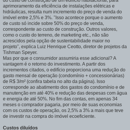
do custo de construção de um edifício habitacional, para
aprimoramento da eficiência de instalações elétricas e
hidráulicas, resulta num incremento do preço de venda do
imóvel entre 2,5% e 3%. "Isso acontece porque o aumento
de custo só incide sobre 50% do preço de venda,
correspondente ao custo de construção. Outros valores,
como o custo do terreno, de marketing etc., não são
acrescidos pela opção de sustentabilidade maior no
projeto", explica Luiz Henrique Ceotto, diretor de projetos da
Tishman Speyer.
Mas por que o consumidor assumiria esse adicional? A
vantagem é o retorno do investimento. A partir dos
incrementos citados, o edifício proporciona uma redução do
gasto mensal de operação (condomínio + concessionárias)
de R$ 3/m² (confira tabela no alto da página). Isso
corresponde ao abatimento dos gastos do condomínio e de
manutenção em até 40% e redução das despesas com água
e energia de até 50%. No fim das contas, em apenas 34
meses o comprador pagaria, por meio de suas economias
com os custos de operação, os 2,5% a 3% a mais que teve
de investir na compra do imóvel ecoeficiente.
Custos diluídos