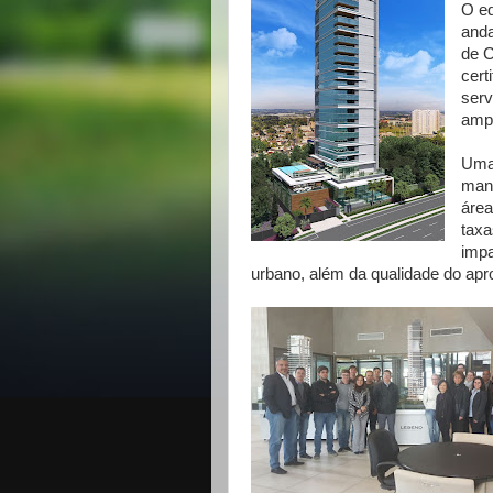
O ed
anda
de C
cert
serv
ampl
Uma 
manu
área
taxa
impa
urbano, além da qualidade do apro