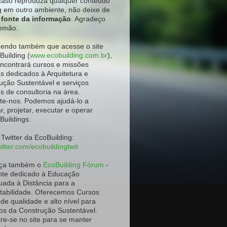
aso reproduza qualquer conteúdo
g em outro ambiente
, não deixe de
a fonte da informação
. Agradeço
emão.
ndo também que acesse o site
Building (
www.ecobuilding.com.br
),
ncontrará cursos e missões
as dedicados à Arquitetura e
ução Sustentável e serviços
os de consultoria na área.
te-nos. Podemos ajudá-lo a
r, projetar, executar e operar
Buildings.
 Twitter da EcoBuilding:
itter.com/ecobuildingtwit
ça também o
EcoBuilding Fórum
-
te dedicado à Educação
uada à Distância para a
tabilidade. Oferecemos Cursos
 de qualidade e alto nível para
os da Construção Sustentável.
re-se no site para se manter