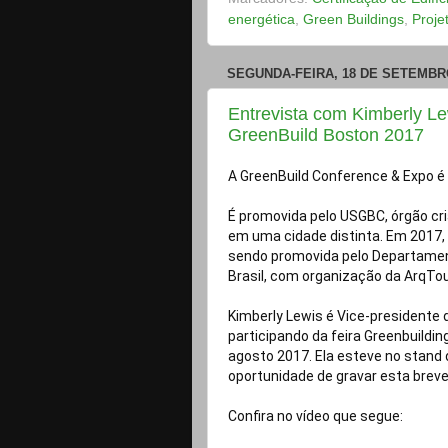
energética
,
Green Buildings
,
Proje
SEGUNDA-FEIRA, 18 DE SETEMBR
Entrevista com Kimberly L
GreenBuild Boston 2017
A GreenBuild Conference & Expo é
É promovida pelo USGBC, órgão cria
em uma cidade distinta. Em 2017, 
sendo promovida pelo Departamen
Kimberly Lewis é Vice-presidente
participando da feira Greenbuilding
agosto 2017. Ela esteve no stand d
oportunidade de gravar esta breve
Confira no vídeo que segue:
