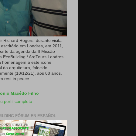
r Richard Rogers, durante visita
 escritório em Londres, em 2011,
arte da agenda da II Missão
a EcoBuilding / ArqTours Londres.
a homenagem a este ícone
 da arquitetura, falecido
emente (18/12/21), aos 88 anos.
m rest in peace.
onio Macêdo Filho
u perfil completo
ILDING FÓRUM EN ESPAÑOL