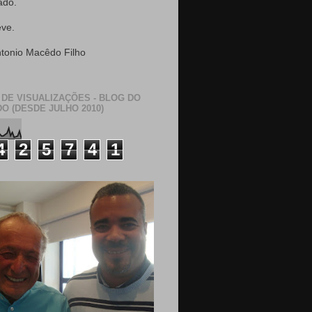
ado.
eve.
ntonio Macêdo Filho
 DE VISUALIZAÇÕES - BLOG DO
O (DESDE JULHO 2010)
4
2
5
7
4
1