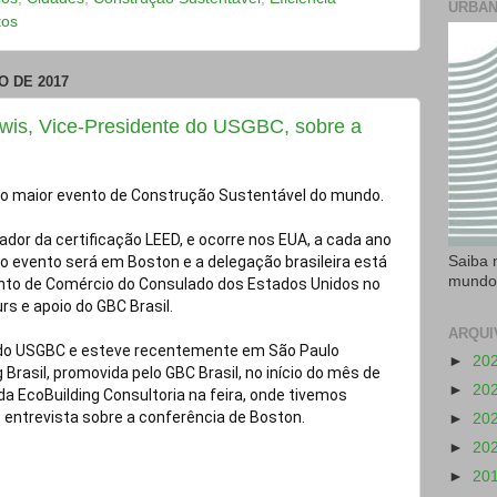
URBAN
tos
O DE 2017
ewis, Vice-Presidente do USGBC, sobre a
 o maior evento de Construção Sustentável do mundo. 
dor da certificação LEED, e ocorre nos EUA, a cada ano 
Saiba 
o evento será em Boston e a delegação brasileira está 
mundo
to de Comércio do Consulado dos Estados Unidos no 
ARQUI
 do USGBC e esteve recentemente em São Paulo 
►
20
 Brasil, promovida pelo GBC Brasil, no início do mês de 
►
20
a EcoBuilding Consultoria na feira, onde tivemos 
 entrevista sobre a conferência de Boston.
►
20
►
20
►
20