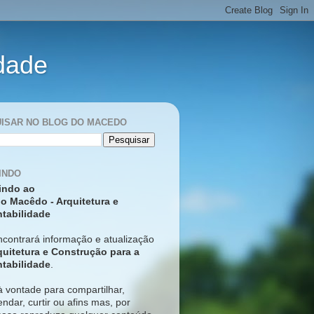
idade
ISAR NO BLOG DO MACEDO
INDO
indo ao
o Macêdo - Arquitetura e
tabilidade
ncontrará informação e atualização
quitetura e Construção para a
tabilidade
.
à vontade para compartilhar,
ndar, curtir ou afins mas, p
or