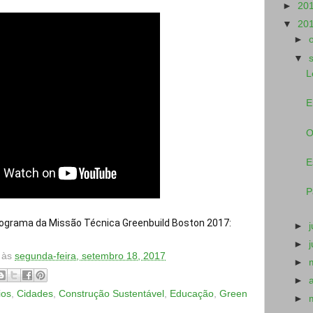
►
20
▼
20
►
▼
L
E
O
E
P
ograma da Missão Técnica Greenbuild Boston 2017: 
►
►
às
segunda-feira, setembro 18, 2017
►
►
ios
,
Cidades
,
Construção Sustentável
,
Educação
,
Green
►