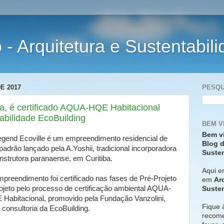
- Arquitetura e Sustentabil
E 2017
PESQU
ba, é certificado AQUA-HQE Habitacional
abilidade EcoBuilding
BEM V
Bem v
gend Ecoville é um empreendimento residencial de
Blog d
 padrão lançado pela A.Yoshii, tradicional incorporadora
Susten
nstrutora paranaense, em Curitiba.
Aqui e
preendimento foi certificado nas fases de Pré-Projeto
em
Ar
ojeto pelo processo de certificação ambiental AQUA-
Susten
Habitacional, promovido pela Fundação Vanzolini,
Fique 
consultoria da EcoBuilding.
recome