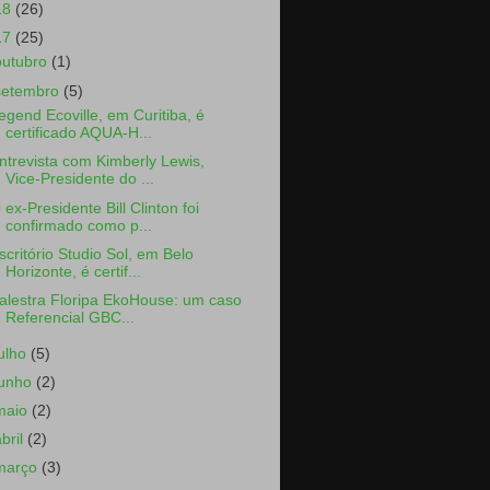
18
(26)
17
(25)
outubro
(1)
setembro
(5)
egend Ecoville, em Curitiba, é
certificado AQUA-H...
ntrevista com Kimberly Lewis,
Vice-Presidente do ...
 ex-Presidente Bill Clinton foi
confirmado como p...
scritório Studio Sol, em Belo
Horizonte, é certif...
alestra Floripa EkoHouse: um caso
Referencial GBC...
julho
(5)
junho
(2)
maio
(2)
abril
(2)
março
(3)