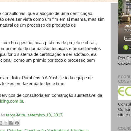
consultorias, que a adoção de uma certificação
ão deve ser vista como um fim em si mesma, mas sim
natural de um processo de produção de
 com boa gestão, boas práticas de projeto e obras,
umprimento de normativas técnicas e procedimentos
qual for o sistema de certificação a ser adotado, ela
Pós Gr
icional, como um prêmio por todo o processo bem
capita
ECOBU
laro disto. Parabéns à A.Yoshii e toda equipe de
CONST
 felizes em fazer parte deste time.
erviços de consultoria em construção sustentável da
ding.com.br
.
Consul
Constr
site e
às
terça-feira, setembro 19, 2017
COUNC
ios
,
Cidades
,
Construção Sustentável
,
Eficiência