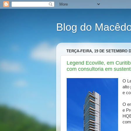
Blog do Macêdo 
TERÇA-FEIRA, 19 DE SETEMBRO D
Legend Ecoville, em Curiti
com consultoria em sustent
O Le
alto
e co
O em
e Pr
HQE 
com 