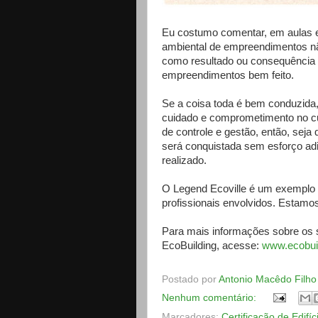
Eu costumo comentar, em aulas e 
ambiental de empreendimentos n
como resultado ou consequência 
empreendimentos bem feito.
Se a coisa toda é bem conduzida,
cuidado e comprometimento no c
de controle e gestão, então, seja 
será conquistada sem esforço ad
realizado.
O Legend Ecoville é um exemplo c
profissionais envolvidos. Estamos
Para mais informações sobre os s
EcoBuilding, acesse:
www.ecobuil
Postado por
Antonio Macêdo Filho
Nenhum comentário:
Marcadores:
Certificação de Edifíc