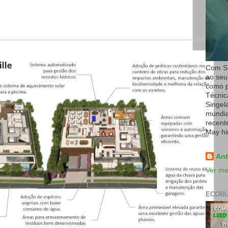
Com Si
ao seu
como p
Técnic
Singel
mundial
recent
May hi
Ant
Ver me
ECOBU