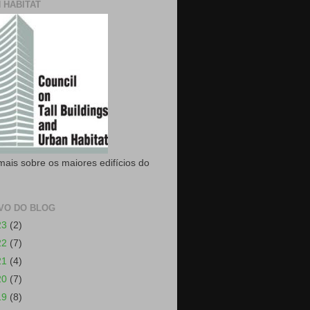
 HABITAT
mais sobre os maiores edifícios do
VO DO BLOG
23
(2)
22
(7)
21
(4)
20
(7)
19
(8)