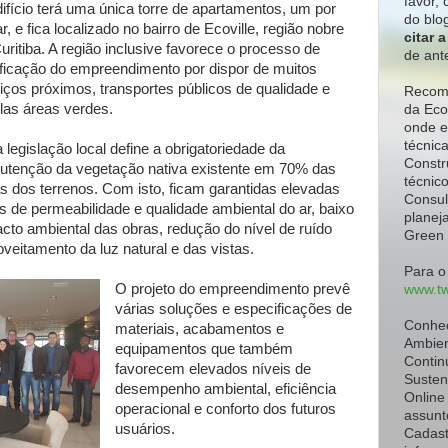
favor,
c
ifício terá uma única torre de apartamentos, um por
do blo
r, e fica localizado no bairro de Ecoville, região nobre
citar 
uritiba. A região inclusive favorece o processo de
de ant
ificação do empreendimento por dispor de muitos
iços próximos, transportes públicos de qualidade e
Recome
as áreas verdes.
da Eco
onde e
técnic
legislação local define a obrigatoriedade da
Constr
tenção da vegetação nativa existente em 70% das
técnic
s dos terrenos. Com isto, ficam garantidas elevadas
Consul
s de permeabilidade e qualidade ambiental do ar, baixo
planeja
cto ambiental das obras, redução do nível de ruído
Green 
veitamento da luz natural e das vistas.
Para o
O projeto do empreendimento prevê
www.tw
várias soluções e especificações de
Conhe
materiais, acabamentos e
Ambien
equipamentos que também
Contin
favorecem elevados níveis de
Susten
desempenho ambiental, eficiência
Online
operacional e conforto dos futuros
assunt
usuários.
Cadast