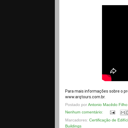
Para mais informações sobre o pr
www.arqtours.com.br.
Postado por
Antonio Macêdo Filho
Nenhum comentário:
Marcadores:
Certificação de Edifíc
Buildings