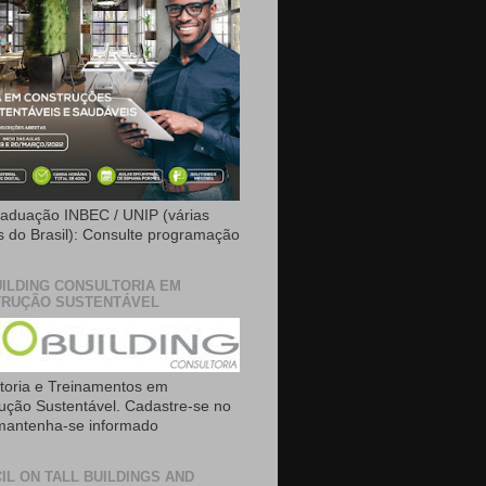
aduação INBEC / UNIP (várias
is do Brasil): Consulte programação
ILDING CONSULTORIA EM
RUÇÃO SUSTENTÁVEL
toria e Treinamentos em
ução Sustentável. Cadastre-se no
 mantenha-se informado
IL ON TALL BUILDINGS AND