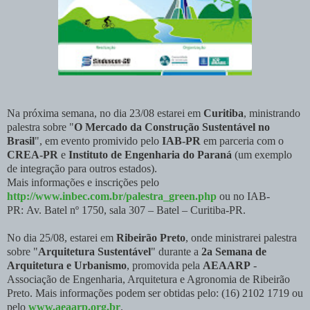
Na próxima semana, no dia 23/08 estarei em
Curitiba
, ministrando
palestra sobre "
O Mercado da Construção Sustentável no
Brasil
", em evento promivido pelo
IAB-PR
em parceria com o
CREA-PR
e
Instituto de Engenharia do Paraná
(um exemplo
de integração para outros estados).
Mais informações e inscrições pelo
http://www.inbec.com.br/palestra_green.php
ou no IAB-
PR: Av. Batel nº 1750, sala 307 – Batel – Curitiba-PR.
No dia 25/08, estarei em
Ribeirão Preto
, onde ministrarei palestra
sobre "
Arquitetura Sustentável
" durante a
2a Semana de
Arquitetura e Urbanismo
, promovida pela
AEAARP
-
Associação de Engenharia, Arquitetura e Agronomia de Ribeirão
Preto. Mais informações podem ser obtidas pelo: (16) 2102 1719 ou
pelo
www.aeaarp.org.br
.