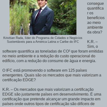
consegue
quantifica
r os
benefícios
ao meio
ambiente
da obra?
Kristtian Rada, líder do Programa de Cidades e Negócios
K.R. –
Sustentáveis para a América Latina e Caribe do IFC
Sim, o
software quantifica as toneladas de CO² que foram emitidas
no meio ambiente e a redução do custo operacional do
edifício, com a redução do consumo de água e energia.
O IFC está promovendo o software em 125 países
emergentes. Quais são os mercados que mais valorizam a
certificação EDGE?
K.R. – Os mercados que mais valorizam a certificação
EDGE são justamente países em desenvolvimento. É uma
certificação que pretende alcançar um grande impacto em
países onde outros tipos de certificação são difíceis de