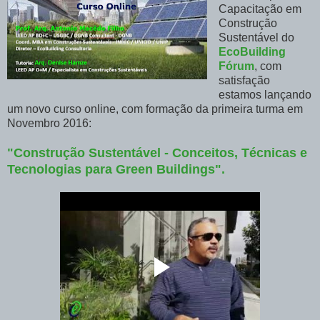
Capacitação em
Construção
Sustentável do
EcoBuilding
Fórum
, com
satisfação
estamos lançando
um novo curso online, com formação da primeira turma em
Novembro 2016:
"
Construção Sustentável - Conceitos, Técnicas e
Tecnologias para Green Buildings
".