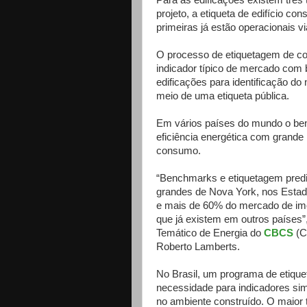
Para as edificações existem três t
projeto, a etiqueta de edifício c
primeiras já estão operacionais vi
O processo de etiquetagem de c
indicador típico de mercado com
edificações para identificação do 
meio de uma etiqueta pública.
Em vários países do mundo o ben
eficiência energética com grande
consumo.
“Benchmarks e etiquetagem predia
grandes de Nova York, nos Estado
e mais de 60% do mercado de imó
que já existem em outros países
Temático de Energia do
CBCS
(C
Roberto Lamberts.
No Brasil, um programa de etiqu
necessidade para indicadores sim
no ambiente construído. O maior 