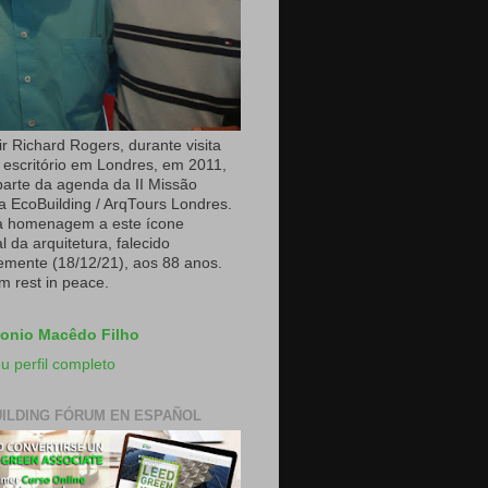
r Richard Rogers, durante visita
 escritório em Londres, em 2011,
arte da agenda da II Missão
a EcoBuilding / ArqTours Londres.
a homenagem a este ícone
 da arquitetura, falecido
emente (18/12/21), aos 88 anos.
m rest in peace.
onio Macêdo Filho
u perfil completo
ILDING FÓRUM EN ESPAÑOL