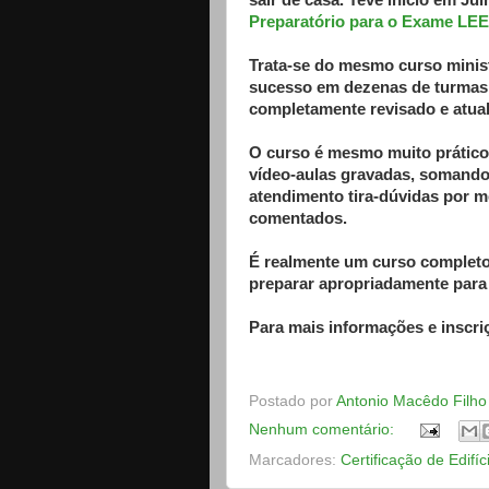
sair de casa. Teve início em J
Preparatório para o Exame LE
Trata-se do mesmo curso minis
sucesso em dezenas de turmas p
completamente revisado e atual
O curso é mesmo muito prático,
vídeo-aulas gravadas, somand
atendimento tira-dúvidas por m
comentados.
É realmente um curso completo
preparar apropriadamente para
Para mais informações e inscri
Postado por
Antonio Macêdo Filho
Nenhum comentário:
Marcadores:
Certificação de Edifíc