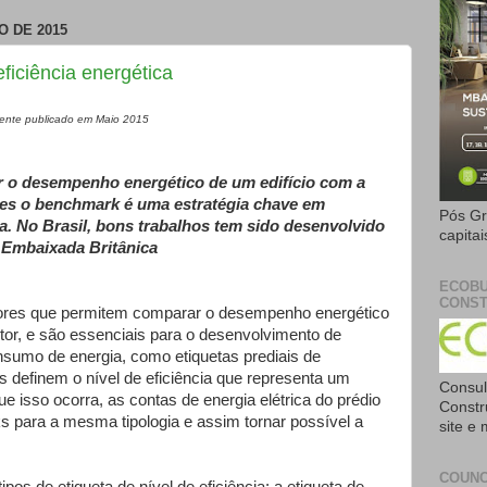
O DE 2015
ficiência energética
lmente publicado em Maio 2015
 o desempenho energético de um edifício com a
ses o benchmark é uma estratégia chave em
Pós Gr
ica. No Brasil, bons trabalhos tem sido desenvolvido
capita
 Embaixada Britânica
ECOBU
CONST
ores que permitem comparar o desempenho energético
tor, e são essenciais para o desenvolvimento de
sumo de energia, como etiquetas prediais de
es definem o nível de eficiência que representa um
Consul
ue isso ocorra, as contas de energia elétrica do prédio
Constr
para a mesma tipologia e assim tornar possível a
site e
COUNC