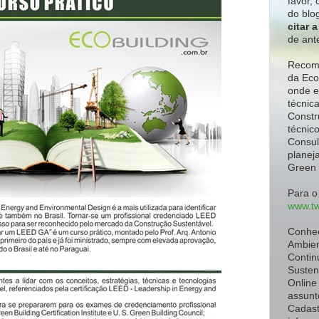
favor,
c
do blo
citar 
de ant
Recome
da Eco
onde e
técnic
Constr
técnic
Consul
planeja
Green 
Para o
www.tw
Conhe
Ambien
Contin
Susten
Online
assunt
Cadast