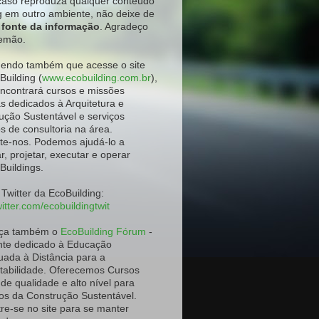
aso reproduza qualquer conteúdo
g em outro ambiente
, não deixe de
a fonte da informação
. Agradeço
emão.
ndo também que acesse o site
Building (
www.ecobuilding.com.br
),
ncontrará cursos e missões
as dedicados à Arquitetura e
ução Sustentável e serviços
os de consultoria na área.
te-nos. Podemos ajudá-lo a
r, projetar, executar e operar
Buildings.
 Twitter da EcoBuilding:
itter.com/ecobuildingtwit
ça também o
EcoBuilding Fórum
-
te dedicado à Educação
uada à Distância para a
tabilidade. Oferecemos Cursos
 de qualidade e alto nível para
os da Construção Sustentável.
re-se no site para se manter