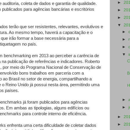
►
20
uditoria, coleta de dados e garantia de qualidade.
 publicados para agências bancárias e escritórios
►
20
►
20
▼
20
s terão que ser resistentes, relevantes, evolutivos e
►
futura. Ao mesmo tempo, haverá a capacitação e o
 que irão formar a base necessária para a
►
tiquetagem no país.
►
▼
 benchmarking em 2013 ao perceber a carência de
C
 na publicação de referências e indicadores. Roberto
as, por meio do Programa Nacional de Conservação de
esenvolvido bons trabalhos em parceria com a
B
 ao Brasil no setor de energia, compartilhando a
 o Reino Unido já possui nesta área, permitindo uma
H
os países.
►
benchmarks já foram publicados para agências
►
vos. Em ambas as tipologias, alguns edifícios ou
nchmarks para controle interno de eficiência.
►
20
►
20
s enfrenta uma certa dificuldade de coletar dados