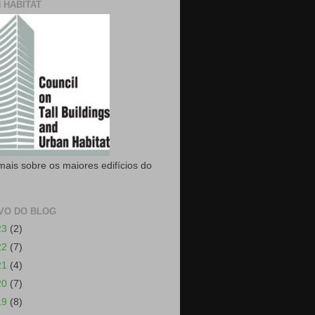
 HABITAT
mais sobre os maiores edifícios do
VO DO BLOG
23
(2)
22
(7)
21
(4)
20
(7)
19
(8)