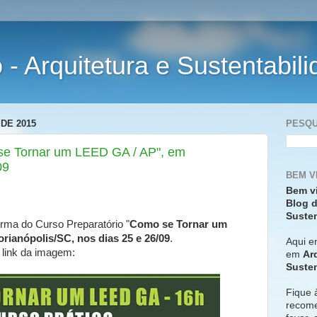
- Arquitetura e Sustentabil
DE 2015
PESQU
se Tornar um LEED GA / AP", em
09
BEM V
Bem v
Blog d
Susten
rma do Curso Preparatório "
Como se Tornar um
orianópolis/SC, nos dias 25 e 26/09
.
Aqui e
 link da imagem:
em
Ar
Susten
Fique 
recome