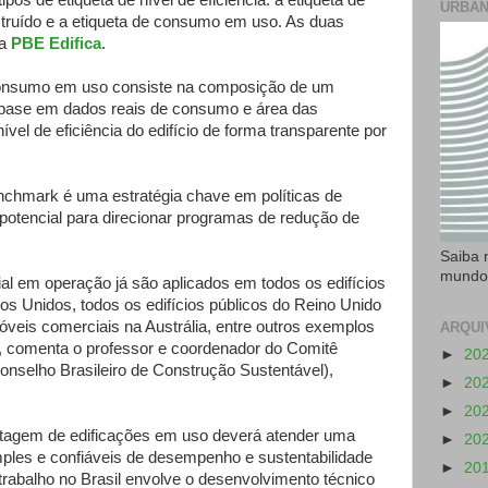
ipos de etiqueta de nível de eficiência: a etiqueta de
URBAN
onstruído e a etiqueta de consumo em uso. As duas
a
PBE Edifica
.
onsumo em uso consiste na composição de um
 base em dados reais de consumo e área das
nível de eficiência do edifício de forma transparente por
chmark é uma estratégia chave em políticas de
 potencial para direcionar programas de redução de
Saiba 
mundo
l em operação já são aplicados em todos os edifícios
s Unidos, todos os edifícios públicos do Reino Unido
veis comerciais na Austrália, entre outros exemplos
ARQUI
”, comenta o professor e coordenador do Comitê
►
20
onselho Brasileiro de Construção Sustentável),
►
20
►
20
etagem de edificações em uso deverá atender uma
►
20
ples e confiáveis de desempenho e sustentabilidade
►
20
trabalho no Brasil envolve o desenvolvimento técnico