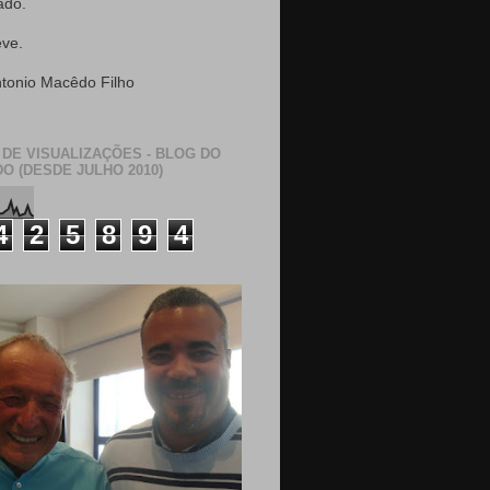
ado.
eve.
ntonio Macêdo Filho
 DE VISUALIZAÇÕES - BLOG DO
O (DESDE JULHO 2010)
4
2
5
8
9
4