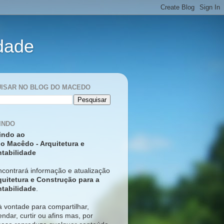
idade
ISAR NO BLOG DO MACEDO
INDO
indo ao
o Macêdo - Arquitetura e
tabilidade
ncontrará informação e atualização
quitetura e Construção para a
tabilidade
.
à vontade para compartilhar,
ndar, curtir ou afins mas, p
or