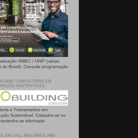
aduação INBEC / UNIP (várias
is do Brasil): Consulte programação
ILDING CONSULTORIA EM
RUÇÃO SUSTENTÁVEL
toria e Treinamentos em
ução Sustentável. Cadastre-se no
 mantenha-se informado
IL ON TALL BUILDINGS AND