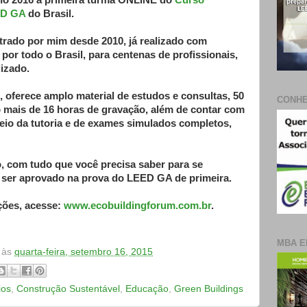
ulho 2016 a primeira turma ONLINE do
Curso
ED GA
do Brasil.
trado por mim desde 2010, já realizado com
or todo o Brasil, para centenas de profissionais,
izado.
 oferece amplo material de estudos e consultas, 50
CONHE
o
mais de 16 horas de gravação, além de contar com
eio da tutoria e de exames simulados completos,
, com tudo que você precisa saber para se
 ser aprovado na prova do LEED GA de primeira.
ções, acesse:
www.ecobuildingforum.com.br
.
MBA E
às
quarta-feira, setembro 16, 2015
ios
,
Construção Sustentável
,
Educação
,
Green Buildings