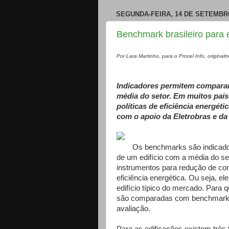
SEGUNDA-FEIRA, 14 DE SETEMBR
Benchmark brasileiro para e
Por Lara Martinho, para o Procel Info, origina
Indicadores permitem comparar
média do setor. Em muitos paí
políticas de eficiência energét
com o apoio da Eletrobras e da
Os benchmarks são indicad
de um edifício com a média do se
instrumentos para redução de con
eficiência energética. Ou seja, el
edifício típico do mercado. Para q
são comparadas com benchmarks 
avaliação.