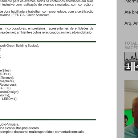
inform
Até br
Arq. A
TOTAL
MACÊD
1