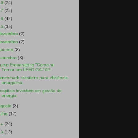
18
(26)
17
(25)
16
(42)
15
(35)
dezembro
(2)
novembro
(2)
outubro
(8)
setembro
(3)
urso Preparatório "Como se
Tornar um LEED GA / AP...
enchmark brasileiro para eficiência
energética
ospitais investem em gestão de
energia
agosto
(3)
julho
(17)
14
(26)
13
(13)