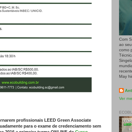
Com Si
ao seu
como p
Técnic
Singel
mundial
recent
May hi
Ant
Ver me
ECOBU
ornarem profissionais LEED Green Associate
quadamente para o exame de credenciamento sem