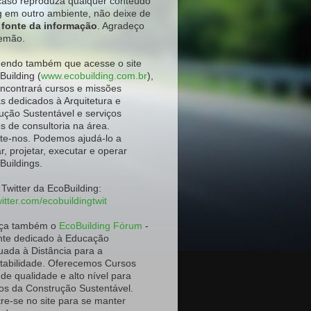
aso reproduza qualquer conteúdo
g em outro ambiente
, não deixe de
a fonte da informação
. Agradeço
emão.
ndo também que acesse o site
Building (
www.ecobuilding.com.br
),
ncontrará cursos e missões
as dedicados à Arquitetura e
ução Sustentável e serviços
os de consultoria na área.
te-nos. Podemos ajudá-lo a
r, projetar, executar e operar
Buildings.
 Twitter da EcoBuilding:
itter.com/ecobuildingtwit
ça também o
EcoBuilding Fórum
-
te dedicado à Educação
uada à Distância para a
tabilidade. Oferecemos Cursos
 de qualidade e alto nível para
os da Construção Sustentável.
re-se no site para se manter