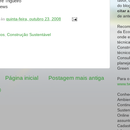
favor,
c
ré Trigueiro
do blo
News
citar 
de ant
às
quinta-feira, outubro 23, 2008
Recome
da Eco
ios
,
Construção Sustentável
onde e
técnic
Constr
técnic
Consul
planeja
Green 
Página inicial
Postagem mais antiga
Para o
www.tw
)
Conhe
Ambien
Contin
Susten
Online
assunt
Cadast