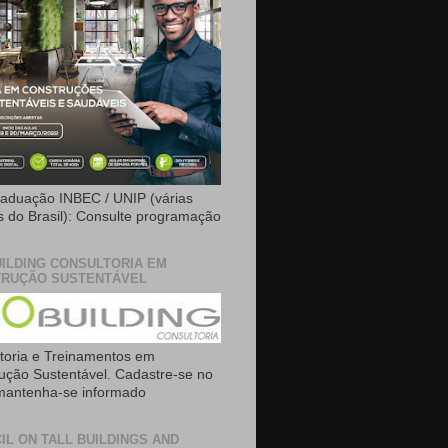
aduação INBEC / UNIP (várias
is do Brasil): Consulte programação
ILDING CONSULTORIA EM
RUÇÃO SUSTENTÁVEL
toria e Treinamentos em
ução Sustentável. Cadastre-se no
 mantenha-se informado
IL ON TALL BUILDINGS AND