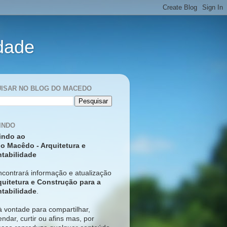
idade
ISAR NO BLOG DO MACEDO
INDO
indo ao
o Macêdo - Arquitetura e
tabilidade
ncontrará informação e atualização
quitetura e Construção para a
tabilidade
.
à vontade para compartilhar,
ndar, curtir ou afins mas, p
or