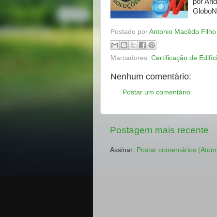
por And
Globo
Postado por
Antonio Macêdo Filho
Marcadores:
Certificação de Edifíc
Nenhum comentário:
Postar um comentário
Postagem mais recente
Assinar:
Postar comentários (Atom