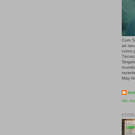
Com Si
ao seu
como p
Técnic
Singel
mundial
recent
May hi
Ant
Ver me
ECOBU