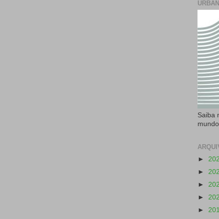
URBAN
Saiba 
mundo
ARQUI
►
20
►
20
►
20
►
20
►
20