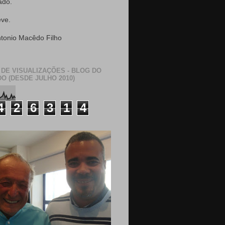
ado.
eve.
ntonio Macêdo Filho
 DE VISUALIZAÇÕES - BLOG DO
O (DESDE JULHO 2010)
4
2
6
3
1
4