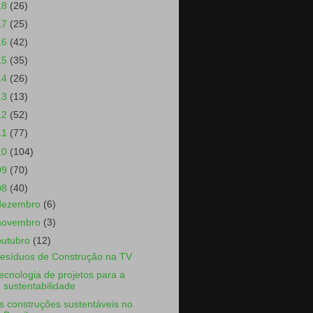
18
(26)
17
(25)
16
(42)
15
(35)
14
(26)
13
(13)
12
(52)
11
(77)
10
(104)
09
(70)
08
(40)
dezembro
(6)
novembro
(3)
outubro
(12)
esíduos de Construção na TV
ecnologia de projetos para a
sustentabilidade
s construções sustentáveis no