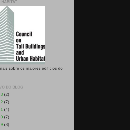
 HABITAT
mais sobre os maiores edifícios do
VO DO BLOG
23
(2)
22
(7)
21
(4)
20
(7)
19
(8)