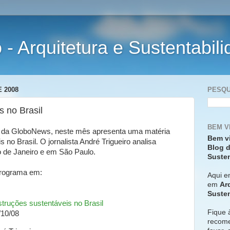
- Arquitetura e Sustentabil
 2008
PESQU
s no Brasil
BEM V
 da GloboNews, neste mês apresenta uma matéria
Bem v
no Brasil. O jornalista André Trigueiro analisa
Blog d
o de Janeiro e em São Paulo.
Susten
 programa em:
Aqui e
em
Ar
Susten
truções sustentáveis no Brasil
Fique 
/10/08
recome