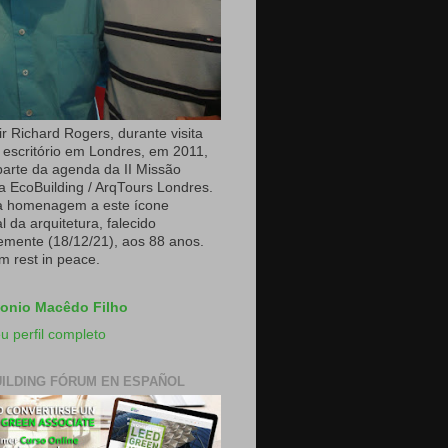
r Richard Rogers, durante visita
 escritório em Londres, em 2011,
arte da agenda da II Missão
a EcoBuilding / ArqTours Londres.
a homenagem a este ícone
 da arquitetura, falecido
emente (18/12/21), aos 88 anos.
m rest in peace.
onio Macêdo Filho
u perfil completo
ILDING FÓRUM EN ESPAÑOL