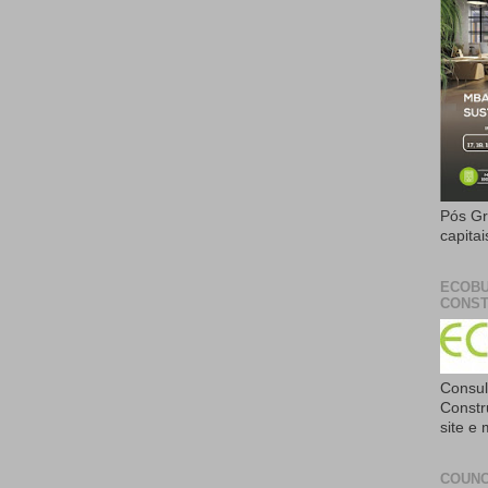
Pós Gr
capita
ECOBU
CONST
Consul
Constr
site e
COUNC