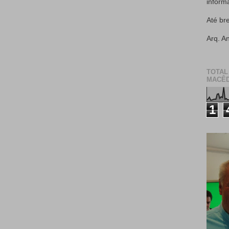
inform
Até br
Arq. A
TOTAL
MACÊD
1