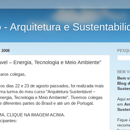
- Arquitetura e Sustentabil
 2008
PESQU
ável – Energia, Tecnologia e Meio Ambiente”
BEM V
aros colegas,
Bem v
Blog d
os dias 22 e 23 de agosto passados, foi realizada mais
Susten
ma turma do meu curso “Arquitetura Sustentável –
nergia, Tecnologia e Meio Ambiente”. Tivemos colegas
Aqui e
e diferentes partes do Brasil e até um de Portugal.
em
Ar
Susten
A, CLIQUE NA IMAGEM ACIMA.
Fique 
cipantes:
recome