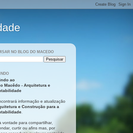
idade
ISAR NO BLOG DO MACEDO
INDO
indo ao
o Macêdo - Arquitetura e
tabilidade
ncontrará informação e atualização
quitetura e Construção para a
tabilidade
.
à vontade para compartilhar,
ndar, curtir ou afins mas, p
or