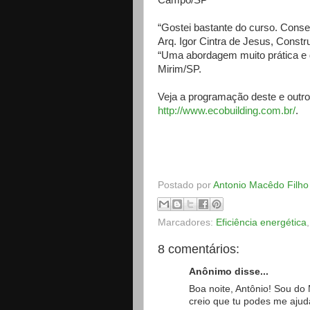
Campo/SP
“Gostei bastante do curso. Conse
Arq. Igor Cintra de Jesus, Constru
“Uma abordagem muito prática e d
Mirim/SP.
Veja a programação deste e outro
http://www.ecobuilding.com.br/
.
Postado por
Antonio Macêdo Filho
Marcadores:
Eficiência energética
8 comentários:
Anônimo disse...
Boa noite, Antônio! Sou do
creio que tu podes me ajud