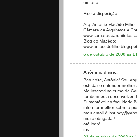
um ano.
Fico à disposição.
Arq. Antonio Macêdo Filho
Câmara de Arquitetos e Co
www.camaradearquitetos.c
Blog do Macêdo:
www.amacedofilho.blogspo
6 de outubro de 2008 às 1
Anônimo disse...
Boa noite, Antônio! Sou ar
estudar e entender melhor a
Me inscrevi no curso de Co
também está desenvolvend
Sustentável na faculdade Be
informar melhor sobre a p
meu email é ihsuhey@yah
muito obrigada!!
até logo!!
iris