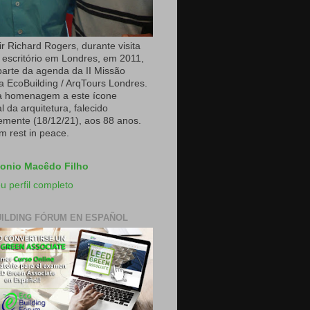
r Richard Rogers, durante visita
 escritório em Londres, em 2011,
arte da agenda da II Missão
a EcoBuilding / ArqTours Londres.
a homenagem a este ícone
 da arquitetura, falecido
emente (18/12/21), aos 88 anos.
m rest in peace.
onio Macêdo Filho
u perfil completo
ILDING FÓRUM EN ESPAÑOL