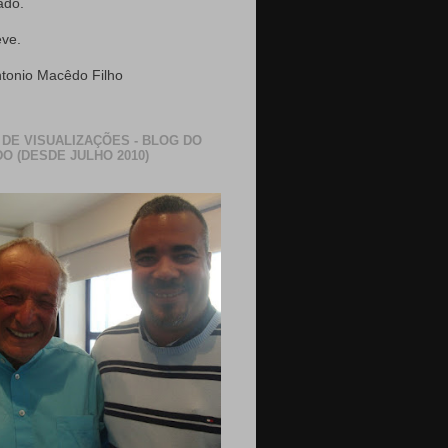
ado.
eve.
ntonio Macêdo Filho
 DE VISUALIZAÇÕES - BLOG DO
O (DESDE JULHO 2010)