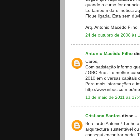
quando o curso for anuncia
Eu também darei notícia aq
Fique ligada. Esta sem dú
Arq. Antonio Macêdo Filho
24 de outubro de 2008 às 
Antonio Macêdo Filho
dis
Caros,
Com satisfação informo qu
/ GBC Brasil, o melhor curs
2010 em diversas capitais d
Para mais informações e in
http://www.inbec.com.br/m
13 de maio de 2011 às 17:
Cristiana Santos
disse...
Boa tarde Antonio! Tenho a
arquitectura sustentável o
consegui encontrar nada. 