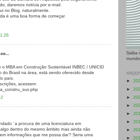
do, daremos notícia por e-mail.
ui no Blog, naturalmente.
vida é uma boa forma de começar.
11:26
Saiba 
se...
mundo
e o MBA em Construção Sustentável INBEC / UNICID
o do Brasil na área, está sendo oferecido desde
ARQUI
o país.
►
20
scrições, acessem:
►
20
ba_constru_sus.php
42
►
20
►
20
►
20
►
20
ndado `a procura de uma licenciatura em
u algo dentro do mesmo âmbito mas ainda não
►
20
Tem informações que me possa dar? Seria uma
►
20