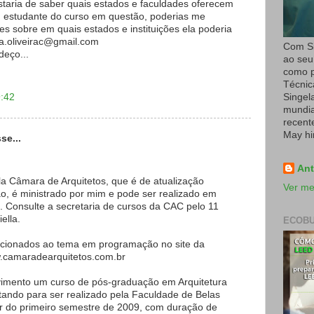
staria de saber quais estados e faculdades oferecem
m estudante do curso em questão, poderias me
 sobre em quais estados e instituições ela poderia
ka.oliveirac@gmail.com
Com Si
deço...
ao seu
como p
Técnic
9:42
Singel
mundial
recent
May hi
se...
Ant
la Câmara de Arquitetos, que é de atualização
Ver me
ão, é ministrado por mim e pode ser realizado em
l. Consulte a secretaria de cursos da CAC pelo 11
ella.
ECOBU
lacionados ao tema em programação no site da
.camaradearquitetos.com.br
imento um curso de pós-graduação em Arquitetura
ando para ser realizado pela Faculdade de Belas
ir do primeiro semestre de 2009, com duração de