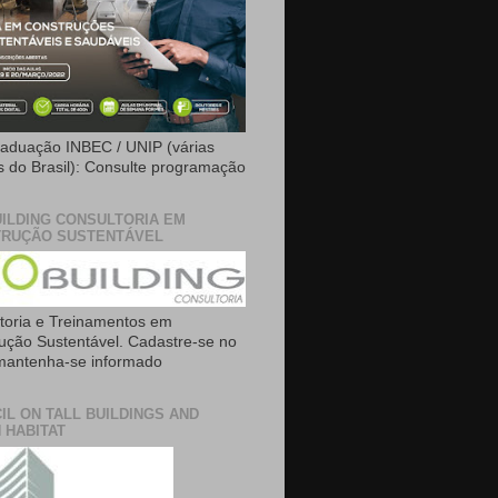
aduação INBEC / UNIP (várias
is do Brasil): Consulte programação
ILDING CONSULTORIA EM
RUÇÃO SUSTENTÁVEL
toria e Treinamentos em
ução Sustentável. Cadastre-se no
 mantenha-se informado
IL ON TALL BUILDINGS AND
 HABITAT