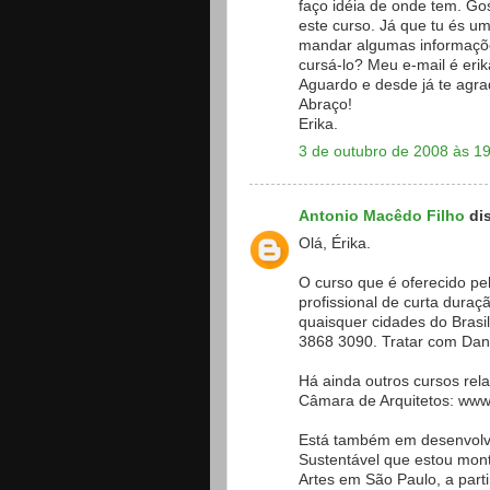
faço idéia de onde tem. Go
este curso. Já que tu és u
mandar algumas informações
cursá-lo? Meu e-mail é eri
Aguardo e desde já te agra
Abraço!
Erika.
3 de outubro de 2008 às 1
Antonio Macêdo Filho
dis
Olá, Érika.
O curso que é oferecido pe
profissional de curta duraç
quaisquer cidades do Brasi
3868 3090. Tratar com Dani
Há ainda outros cursos re
Câmara de Arquitetos: www
Está também em desenvolv
Sustentável que estou mont
Artes em São Paulo, a part