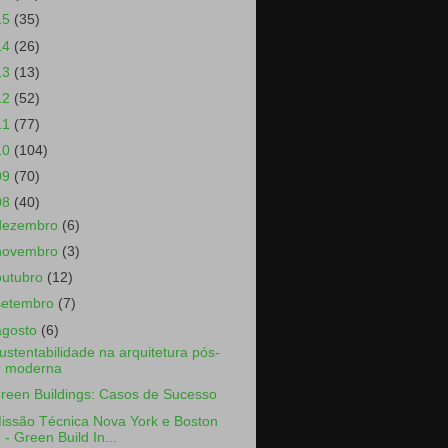
15
(35)
14
(26)
13
(13)
12
(52)
11
(77)
10
(104)
09
(70)
08
(40)
dezembro
(6)
novembro
(3)
outubro
(12)
setembro
(7)
agosto
(6)
ustentabilidade na arquitetura pós-
moderna
reen Buildings: Casos de Sucesso
issão Técnica Nova York e Boston
- Green Build In...