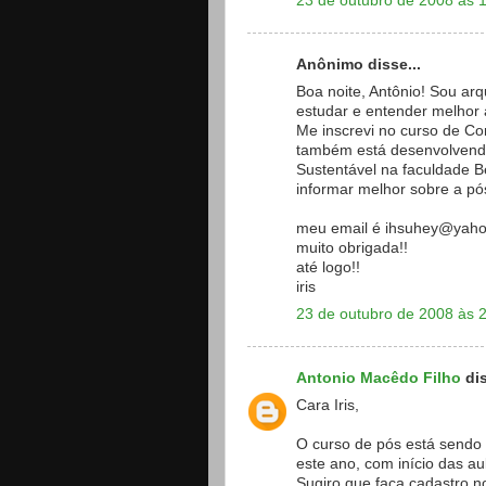
23 de outubro de 2008 às 
Anônimo disse...
Boa noite, Antônio! Sou ar
estudar e entender melhor a
Me inscrevi no curso de Co
também está desenvolvend
Sustentável na faculdade Be
informar melhor sobre a p
meu email é ihsuhey@yaho
muito obrigada!!
até logo!!
iris
23 de outubro de 2008 às 
Antonio Macêdo Filho
dis
Cara Iris,
O curso de pós está sendo 
este ano, com início das a
Sugiro que faça cadastro n