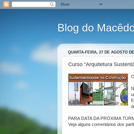
Blog do Macêdo 
QUARTA-FEIRA, 27 DE AGOSTO DE
Curso “Arquitetura Sustent
C
N
u
E
d
PARA DATA DA PRÓXIMA TURM
Veja alguns comentários dos parti