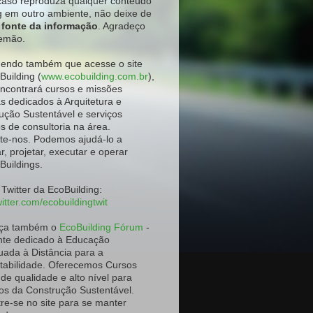
aso reproduza qualquer conteúdo
g em outro ambiente
, não deixe de
a fonte da informação
. Agradeço
emão.
ndo também que acesse o site
Building (
www.ecobuilding.com.br
),
ncontrará cursos e missões
as dedicados à Arquitetura e
ução Sustentável e serviços
os de consultoria na área.
te-nos. Podemos ajudá-lo a
r, projetar, executar e operar
Buildings.
 Twitter da EcoBuilding:
itter.com/ecobuildingtwit
ça também o
EcoBuilding Fórum
-
te dedicado à Educação
uada à Distância para a
tabilidade. Oferecemos Cursos
 de qualidade e alto nível para
os da Construção Sustentável.
re-se no site para se manter