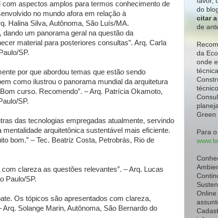
favor,
c
nal com aspectos amplos para termos conhecimento de
do blo
senvolvido no mundo afora em relação à
citar 
rq. Halina Silva, Autônoma, São Luís/MA.
de ant
o, dando um panorama geral na questão da
ecer material para posteriores consultas”. Arq. Carla
Recome
Paulo/SP.
da Eco
onde e
técnic
lmente por que abordou temas que estão sendo
Constr
 bem como ilustrou o panorama mundial da arquitetura
técnic
a. Bom curso. Recomendo”. – Arq. Patrícia Okamoto,
Consul
Paulo/SP.
planeja
Green 
ntras das tecnologias empregadas atualmente, servindo
entalidade arquitetônica sustentável mais eficiente.
Para o
o bom.” – Tec. Beatriz Costa, Petrobrás, Rio de
www.tw
Conhe
Ambien
com clareza as questões relevantes”. – Arq. Lucas
Contin
o Paulo/SP.
Susten
Online
bate. Os tópicos são apresentados com clareza,
assunt
 Arq. Solange Marin, Autônoma, São Bernardo do
Cadast