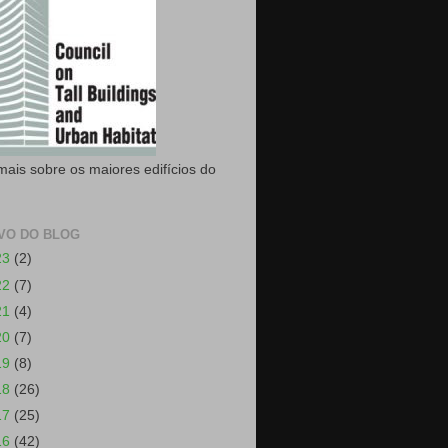
mais sobre os maiores edifícios do
VO DO BLOG
23
(2)
22
(7)
21
(4)
20
(7)
19
(8)
18
(26)
17
(25)
16
(42)