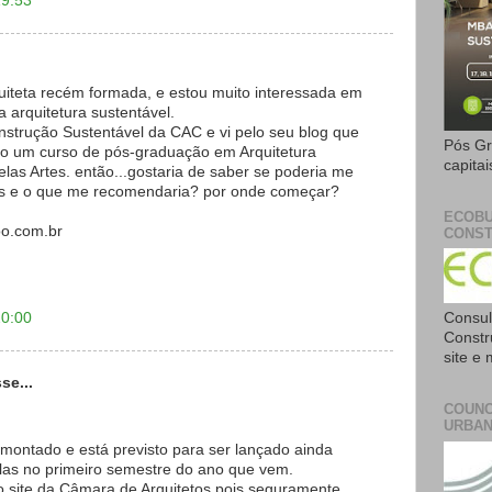
19:53
quiteta recém formada, e estou muito interessada em
 arquitetura sustentável.
nstrução Sustentável da CAC e vi pelo seu blog que
Pós Gr
o um curso de pós-graduação em Arquitetura
capita
las Artes. então...gostaria de saber se poderia me
ós e o que me recomendaria? por onde começar?
ECOBU
o.com.br
CONST
20:00
Consul
Constr
site e
se...
COUNC
URBAN
montado e está previsto para ser lançado ainda
ulas no primeiro semestre do ano que vem.
o site da Câmara de Arquitetos pois seguramente