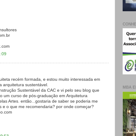
CONHE
nsultores
om.br
t.com
4:09
quiteta recém formada, e estou muito interessada em
 arquitetura sustentável.
MBA E
nstrução Sustentável da CAC e vi pelo seu blog que
o um curso de pós-graduação em Arquitetura
las Artes. então...gostaria de saber se poderia me
ós e o que me recomendaria? por onde começar?
oo.com