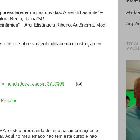
inform
gui esclarecer muitas dúvidas. Aprendi bastante” –
Até br
tora Recin, Itatiba/SP.
Arq. A
inâmica” – Arq. Elisângela Ribeiro, Autônoma, Mogi
s cursos sobre sustentabilidade da construção em
TOTAL
MACÊD
às
quarta-feira, agosto 27, 2008
,
Projetos
 MA e estou precisando de algumas informações e
ar. Aqui no meu estado nao tem este curso e nao