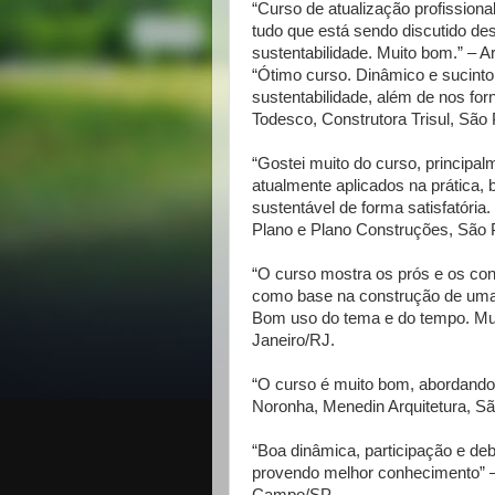
“Curso de atualização profissio
tudo que está sendo discutido de
sustentabilidade. Muito bom.” – A
“Ótimo curso. Dinâmico e sucint
sustentabilidade, além de nos forn
Todesco, Construtora Trisul, São 
“Gostei muito do curso, principa
atualmente aplicados na prática,
sustentável de forma satisfatóri
Plano e Plano Construções, São 
“O curso mostra os prós e os co
como base na construção de uma m
Bom uso do tema e do tempo. Muit
Janeiro/RJ.
“O curso é muito bom, abordando 
Noronha, Menedin Arquitetura, Sã
“Boa dinâmica, participação e de
provendo melhor conhecimento” –