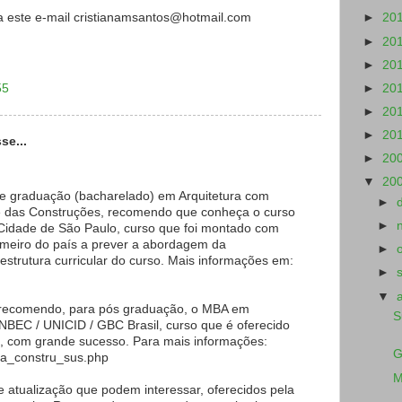
a este e-mail cristianamsantos@hotmail.com
►
20
►
20
►
20
55
►
20
►
20
►
20
se...
►
20
▼
20
e graduação (bacharelado) em Arquitetura com
►
e das Construções, recomendo que conheça o curso
►
Cidade de São Paulo, curso que foi montado com
imeiro do país a prever a abordagem da
►
estrutura curricular do curso. Mais informações em:
►
▼
 recomendo, para pós graduação, o MBA em
S
NBEC / UNICID / GBC Brasil, curso que é oferecido
s, com grande sucesso. Para mais informações:
G
ba_constru_sus.php
M
e atualização que podem interessar, oferecidos pela