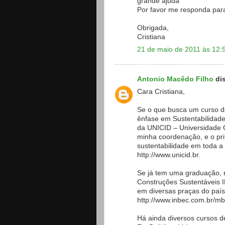
grande ajuda
Por favor me responda par
Obrigada,
Cristiana
21 de maio de 2011 às 12:
Antonio Macêdo Filho
dis
Cara Cristiana,
Se o que busca um curso d
ênfase em Sustentabilidad
da UNICID – Universidade 
minha coordenação, e o pr
sustentabilidade em toda a 
http://www.unicid.br.
Se já tem uma graduação,
Construções Sustentáveis I
em diversas praças do paí
http://www.inbec.com.br/m
Há ainda diversos cursos d