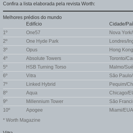
Confira a lista elaborada pela revista Worth:
Melhores prédios do mundo
Edifício
Cidade/Paí
1º
One57
Nova York
2º
One Hyde Park
Londres/Ing
3º
Opus
Hong Kon
4º
Absolute Towers
Toronto/C
5º
HSB Turning Torso
Malmo/Sué
6º
Vitra
São Paulo/
7º
Linked Hybrid
Pequim/Ch
8º
Aqua
Chicago/
9º
Millennium Tower
São Franc
10º
Apogee
Miami/EU
* Worth Magazine
Vitra