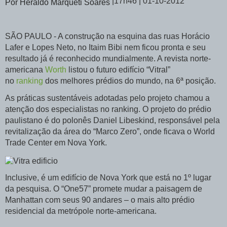
|17h46 | 01-10-2012
Por Heraldo Marqueti Soares
SÃO PAULO - A construção na esquina das ruas Horácio
Lafer e Lopes Neto, no Itaim Bibi nem ficou pronta e seu
resultado já é reconhecido mundialmente. A revista norte-
americana
Worth
listou o futuro edifício “Vitral”
no
ranking
dos melhores prédios do mundo, na 6ª posição.
As práticas sustentáveis adotadas pelo projeto chamou a
atenção dos especialistas no ranking. O projeto do prédio
paulistano é do polonês Daniel Libeskind, responsável pela
revitalização da área do “Marco Zero”, onde ficava o World
Trade Center em Nova York.
Inclusive, é um edifício de Nova York que está no 1º lugar
da pesquisa. O “One57” promete mudar a paisagem de
Manhattan com seus 90 andares – o mais alto prédio
residencial da metrópole norte-americana.