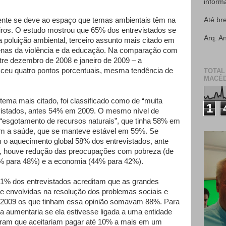
inform
te se deve ao espaço que temas ambientais têm na
Até br
eiros. O estudo mostrou que 65% dos entrevistados se
Arq. A
poluição ambiental, terceiro assunto mais citado em
penas da violência e da educação. Na comparação com
ntre dezembro de 2008 e janeiro de 2009 – a
ceu quatro pontos porcentuais, mesma tendência de
TOTAL
MACÊD
tema mais citado, foi classificado como de “muita
1
vistados, antes 54% em 2009. O mesmo nível de
 “esgotamento de recursos naturais”, que tinha 58% em
m a saúde, que se manteve estável em 59%. Se
o aquecimento global 58% dos entrevistados, ante
 houve redução das preocupações com pobreza (de
 para 48%) e a economia (44% para 42%).
1% dos entrevistados acreditam que as grandes
 envolvidas na resolução dos problemas sociais e
m 2009 os que tinham essa opinião somavam 88%. Para
 aumentaria se ela estivesse ligada a uma entidade
ram que aceitariam pagar até 10% a mais em um