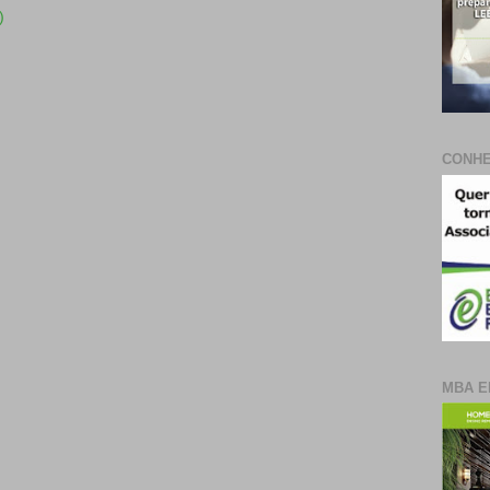
)
CONHE
MBA E