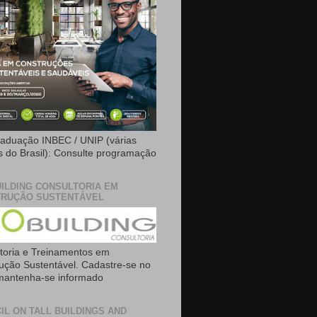
aduação INBEC / UNIP (várias
is do Brasil): Consulte programação
ILDING CONSULTORIA EM
RUÇÃO SUSTENTÁVEL
toria e Treinamentos em
ução Sustentável. Cadastre-se no
 mantenha-se informado
IL ON TALL BUILDINGS AND