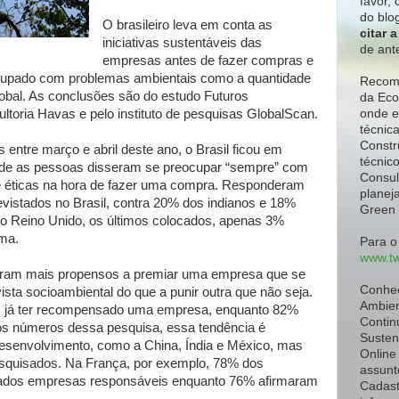
favor,
c
do blo
O brasileiro leva em conta as
citar 
iniciativas sustentáveis das
de ant
empresas antes de fazer compras e
ocupado com problemas ambientais como a quantidade
Recome
lobal. As conclusões são do estudo Futuros
da Eco
ultoria Havas e pelo instituto de pesquisas GlobalScan.
onde e
técnic
Constr
entre março e abril deste ano, o Brasil ficou em
técnic
 onde as pessoas disseram se preocupar “sempre” com
Consul
 e éticas na hora de fazer uma compra. Responderam
planeja
evistados no Brasil, contra 20% dos indianos e 18%
Green 
 Reino Unido, os últimos colocados, apenas 3%
ma.
Para o
www.tw
aram mais propensos a premiar uma empresa que se
Conhe
sta socioambiental do que a punir outra que não seja.
Ambien
m já ter recompensado uma empresa, enquanto 82%
Contin
 os números dessa pesquisa, essa tendência é
Susten
desenvolvimento, como a China, Índia e México, mas
Online
squisados. Na França, por exemplo, 78% dos
assunt
miados empresas responsáveis enquanto 76% afirmaram
Cadast