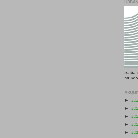
URBAN
Saiba 
mundo
ARQUI
►
20
►
20
►
20
►
20
►
20