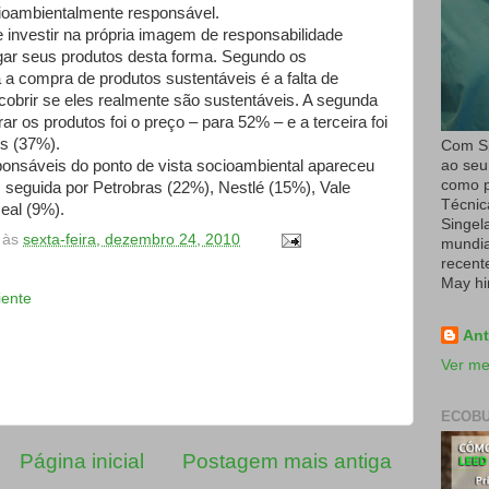
cioambientalmente responsável.
e investir na própria imagem de responsabilidade
gar seus produtos desta forma. Segundo os
a a compra de produtos sustentáveis é a falta de
cobrir se eles realmente são sustentáveis. A segunda
r os produtos foi o preço – para 52% – e a terceira foi
os (37%).
Com Si
ao seu
onsáveis do ponto de vista socioambiental apareceu
como p
, seguida por Petrobras (22%), Nestlé (15%), Vale
Técnic
eal (9%).
Singel
às
sexta-feira, dezembro 24, 2010
mundial
recent
May hi
iente
Ant
Ver me
ECOBU
Página inicial
Postagem mais antiga