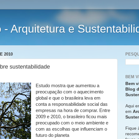
- Arquitetura e Sustentabil
E 2010
PESQU
bre sustentabilidade
BEM V
Bem v
Estudo mostra que aumentou a
Blog d
preocupação com o aquecimento
Susten
global e que o brasileira leva em
conta a responsabilidade social das
Aqui e
empresas na hora de comprar. Entre
em
Ar
2009 e 2010, o brasileiro ficou mais
Susten
preocupado com o meio ambiente e
Fique 
com as escolhas que influenciam o
recome
futuro do planeta