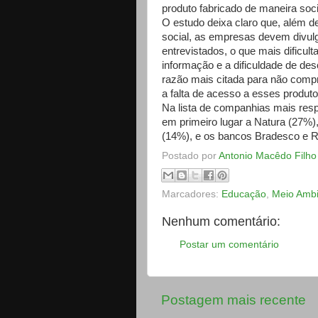
produto fabricado de maneira so
O estudo deixa claro que, além d
social, as empresas devem divul
entrevistados, o que mais dificult
informação e a dificuldade de des
razão mais citada para não compra
a falta de acesso a esses produt
Na lista de companhias mais resp
em primeiro lugar a Natura (27%)
(14%), e os bancos Bradesco e R
Postado por
Antonio Macêdo Filho
Marcadores:
Educação
,
Meio Amb
Nenhum comentário:
Postar um comentário
Postagem mais recente