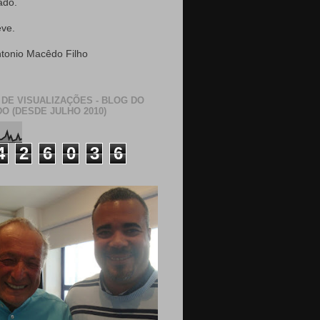
ado.
eve.
ntonio Macêdo Filho
 DE VISUALIZAÇÕES - BLOG DO
O (DESDE JULHO 2010)
4
2
6
0
3
6