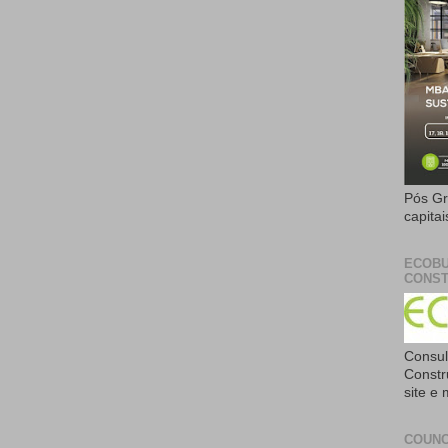
Pós Gr
capita
ECOBU
CONST
Consul
Constr
site e
COUNC