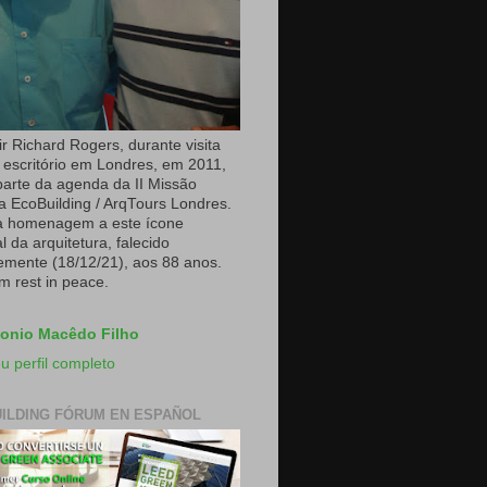
r Richard Rogers, durante visita
 escritório em Londres, em 2011,
arte da agenda da II Missão
a EcoBuilding / ArqTours Londres.
a homenagem a este ícone
 da arquitetura, falecido
emente (18/12/21), aos 88 anos.
m rest in peace.
onio Macêdo Filho
u perfil completo
ILDING FÓRUM EN ESPAÑOL