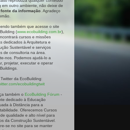
aso reproduza qualquer conteúdo
g em outro ambiente
, não deixe de
a fonte da informação
. Agradeço
emão.
ndo também que acesse o site
Building (
www.ecobuilding.com.br
),
ncontrará cursos e missões
as dedicados à Arquitetura e
ução Sustentável e serviços
os de consultoria na área.
te-nos. Podemos ajudá-lo a
r, projetar, executar e operar
Buildings.
 Twitter da EcoBuilding:
itter.com/ecobuildingtwit
ça também o
EcoBuilding Fórum
-
te dedicado à Educação
uada à Distância para a
tabilidade. Oferecemos Cursos
 de qualidade e alto nível para
os da Construção Sustentável.
re-se no site para se manter