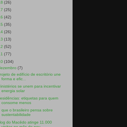
18
(26)
17
(25)
16
(42)
15
(35)
14
(26)
13
(13)
12
(52)
11
(77)
10
(104)
dezembro
(7)
rojeto de edifício de escritório une
forma e efic...
inistérios se unem para incentivar
energia solar
esidências: etiquetas para quem
consome menos
 que o brasileiro pensa sobre
sustentabilidade
log do Macêdo atinge 11.000
visitas no mês de nov...