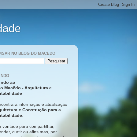
idade
ISAR NO BLOG DO MACEDO
INDO
indo ao
o Macêdo - Arquitetura e
tabilidade
ncontrará informação e atualização
quitetura e Construção para a
tabilidade
.
à vontade para compartilhar,
ndar, curtir ou afins mas, p
or