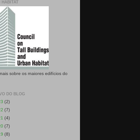
 HABITAT
mais sobre os maiores edifícios do
VO DO BLOG
23
(2)
22
(7)
21
(4)
20
(7)
19
(8)