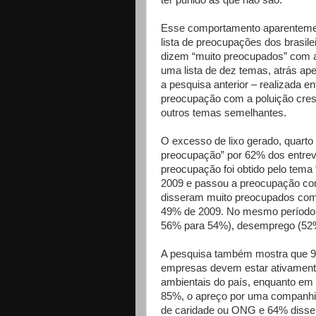
ter punido as que não são.
Esse comportamento aparentemen
lista de preocupações dos brasil
dizem “muito preocupados” com a 
uma lista de dez temas, atrás a
a pesquisa anterior – realizada e
preocupação com a poluição cres
outros temas semelhantes.
O excesso de lixo gerado, quarto 
preocupação” por 62% dos entre
preocupação foi obtido pelo tema
2009 e passou a preocupação co
disseram muito preocupados com 
49% de 2009. No mesmo período,
56% para 54%), desemprego (52%
A pesquisa também mostra que 9
empresas devem estar ativamente
ambientais do país, enquanto e
85%, o apreço por uma companhia
de caridade ou ONG e 64% disse