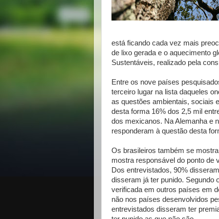
está ficando cada vez mais pre
de lixo gerada e o aquecimento g
Sustentáveis, realizado pela cons
Entre os nove países pesquisados 
terceiro lugar na lista daqueles
as questões ambientais, sociais
desta forma 16% dos 2,5 mil entr
dos mexicanos. Na Alemanha e no
responderam à questão desta for
Os brasileiros também se mostr
mostra responsável do ponto de vi
Dos entrevistados, 90% dissera
disseram já ter punido. Segundo
verificada em outros países em 
não nos países desenvolvidos pe
entrevistados disseram ter pre