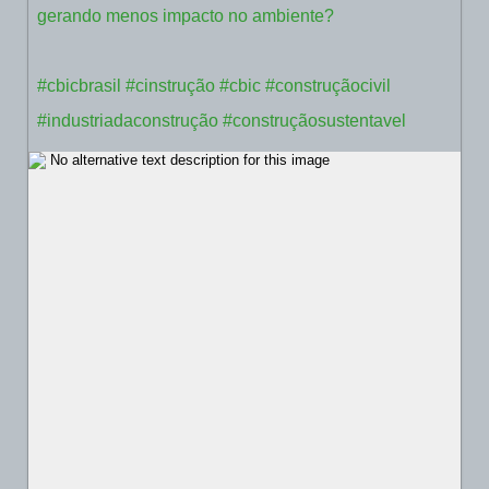
gerando menos impacto no ambiente?
#cbicbrasil
#cinstrução
#cbic
#construçãocivil
#industriadaconstrução
#construçãosustentavel