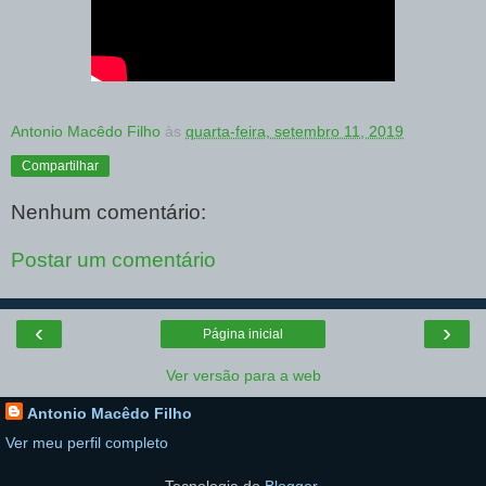
Antonio Macêdo Filho
às
quarta-feira, setembro 11, 2019
Compartilhar
Nenhum comentário:
Postar um comentário
‹
›
Página inicial
Ver versão para a web
Antonio Macêdo Filho
Ver meu perfil completo