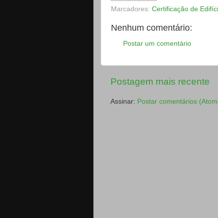
Marcadores:
Certificação de Edifíc
Nenhum comentário:
Postar um comentário
Postagem mais recente
Assinar:
Postar comentários (Atom