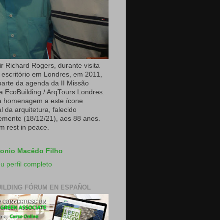
r Richard Rogers, durante visita
 escritório em Londres, em 2011,
arte da agenda da II Missão
a EcoBuilding / ArqTours Londres.
a homenagem a este ícone
 da arquitetura, falecido
emente (18/12/21), aos 88 anos.
m rest in peace.
onio Macêdo Filho
u perfil completo
ILDING FÓRUM EN ESPAÑOL