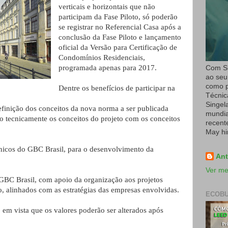
verticais e horizontais que não
participam da Fase Piloto, só poderão
se registrar no Referencial Casa após a
conclusão da Fase Piloto e lançamento
oficial da Versão para Certificação de
Condomínios Residenciais,
programada apenas para 2017.
Com Si
ao seu
como p
Dentre os benefícios de participar na
Técnic
Singel
inição dos conceitos da nova norma a ser publicada
mundial
do tecnicamente os conceitos do projeto com os conceitos
recent
May hi
cos do GBC Brasil, para o desenvolvimento da
Ant
Ver me
 Brasil, com apoio da organização aos projetos
ão, alinhados com as estratégias das empresas envolvidas.
ECOBU
m vista que os valores poderão ser alterados após