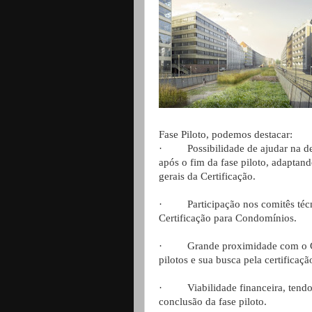
Fase Piloto, podemos destacar:
· Possibilidade de ajudar na def
após o fim da fase piloto, adaptan
gerais da Certificação.
· Participação nos comitês técni
Certificação para Condomínios.
· Grande proximidade com o GBC
pilotos e sua busca pela certificaç
· Viabilidade financeira, tendo e
conclusão da fase piloto.