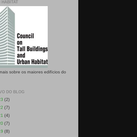
 HABITAT
mais sobre os maiores edifícios do
VO DO BLOG
23
(2)
22
(7)
21
(4)
20
(7)
19
(8)