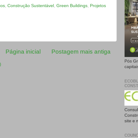
ios
,
Construção Sustentável
,
Green Buildings
,
Projetos
Página inicial
Postagem mais antiga
Pós Gr
)
capita
ECOBU
CONST
Consul
Constr
site e
COUNC