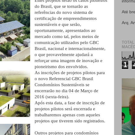
Estes projetos serão os casos pioneiros
inform
do Brasil, que se tornarão as
Até br
referências do novo sistema de
certificação de empreendimentos
Arq. A
sustentáveis e que serão,
oportunamente, apresentados ao
mercado como tal, pelos meios de
comunicação utilizados pelo GBC
TOTAL
MACÊD
Brasil, nacional e internacionalmente,
o que provavelmente ajudará a
reforçar uma imagem de inovação e
1
pioneirismo dos envolvidos.
As inscrições de projetos pilotos para
o novo Referencial GBC Brasil
Condomínios Sustentáveis se
encerrarão no dia 04 de Março de
2016 (sexta-feira).
Após esta data, a fase de inscrição de
projetos pilotos será encerrada e
trabalharemos apenas com aqueles
projetos que tiverem sido registrados.
Outros projetos para condomínios