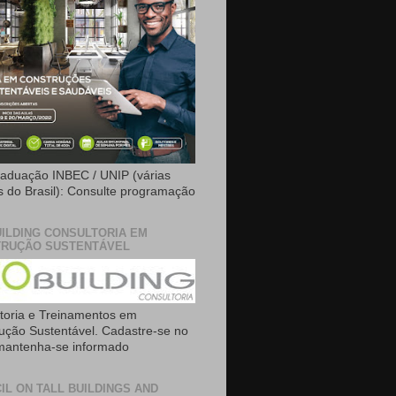
aduação INBEC / UNIP (várias
is do Brasil): Consulte programação
ILDING CONSULTORIA EM
RUÇÃO SUSTENTÁVEL
toria e Treinamentos em
ução Sustentável. Cadastre-se no
 mantenha-se informado
IL ON TALL BUILDINGS AND