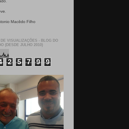
ado.
eve.
ntonio Macêdo Filho
 DE VISUALIZAÇÕES - BLOG DO
O (DESDE JULHO 2010)
4
2
5
7
9
9