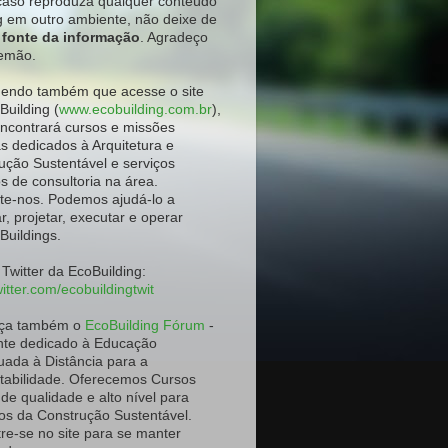
aso reproduza qualquer conteúdo
g em outro ambiente
, não deixe de
a fonte da informação
. Agradeço
emão.
ndo também que acesse o site
Building (
www.ecobuilding.com.br
),
ncontrará cursos e missões
as dedicados à Arquitetura e
ução Sustentável e serviços
os de consultoria na área.
te-nos. Podemos ajudá-lo a
r, projetar, executar e operar
Buildings.
 Twitter da EcoBuilding:
itter.com/ecobuildingtwit
ça também o
EcoBuilding Fórum
-
te dedicado à Educação
uada à Distância para a
tabilidade. Oferecemos Cursos
 de qualidade e alto nível para
os da Construção Sustentável.
re-se no site para se manter