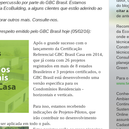
favor,
c
repercussão por parte do GBC Brasil. Estamos
do blo
a EcoBuilding, a alguns clientes que estão aderindo ao
citar 
de ant
rar outros mais. Consulte-nos.
Recome
speito emitido pelo GBC Brasil hoje (05/02/16):
da Eco
onde e
técnic
Após o grande sucesso com o
Constr
lançamento da Certificação
técnic
Referencial GBC Brasil Casa em 2014,
Consul
que já conta com 26 projetos
planeja
registrados em mais de 8 estados
Green 
Brasileiros e 3 projetos certificados, o
GBC Brasil está desenvolvendo uma
Para o
versão especifica para os
www.tw
Condomínios Residenciais -
Conhe
horizontais e verticais.
Ambien
Contin
Para isso, estamos recebendo
Susten
indicações de Projetos-Pilotos, que
Online
irão contribuir no desenvolvimento
assunt
ser aplicada em todo o país.
Cadast