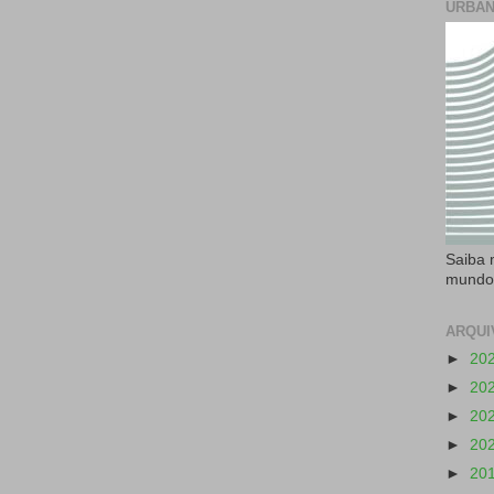
URBAN
Saiba 
mundo
ARQUI
►
20
►
20
►
20
►
20
►
20