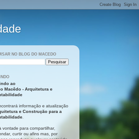
idade
ISAR NO BLOG DO MACEDO
INDO
indo ao
o Macêdo - Arquitetura e
tabilidade
ncontrará informação e atualização
quitetura e Construção para a
tabilidade
.
à vontade para compartilhar,
ndar, curtir ou afins mas, p
or