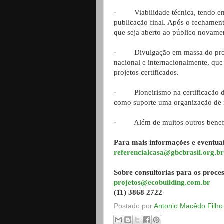
· Viabilidade técnica, tendo em 
publicação final. Após o fechamento
que seja aberto ao público novamen
· Divulgação em massa do projet
nacional e internacionalmente, que 
projetos certificados.
· Pioneirismo na certificação de 
como suporte uma organização de
· Além de muitos outros benefíc
Para mais informações e eventua
referencialcasa@gbcbrasil.org.br
Sobre consultorias para os proces
projetos@ecobuilding.com.br
(11) 3868 2722
Postado por
Antonio Macêdo Filho