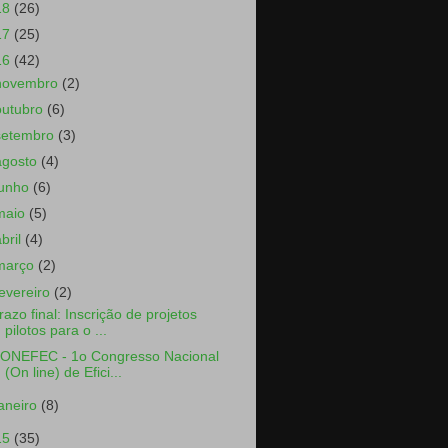
18
(26)
17
(25)
16
(42)
novembro
(2)
outubro
(6)
setembro
(3)
agosto
(4)
junho
(6)
maio
(5)
abril
(4)
março
(2)
fevereiro
(2)
razo final: Inscrição de projetos
pilotos para o ...
ONEFEC - 1o Congresso Nacional
(On line) de Efici...
janeiro
(8)
15
(35)