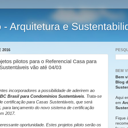
- Arquitetura e Sustentabil
 2016
PESQU
rojetos pilotos para o Referencial Casa para
Sustentáveis vão até 04/03
BEM V
Bem v
Blog d
Susten
tes incorporadores a possibilidade de aderirem ao
GBC Brasil para Condomínios Sustentáveis
. Trata-se
Aqui e
 certificação para Casas Sustentáveis, que será
em
Ar
, para lançamento do novo sistema de certificação
Susten
em 2017.
Fique 
recome
eressante oportunidade. Estes projetos piloto serão os