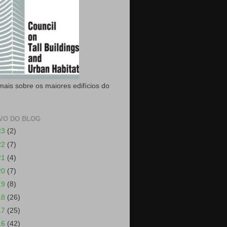
mais sobre os maiores edifícios do
VO DO BLOG
23
(2)
22
(7)
21
(4)
20
(7)
19
(8)
18
(26)
17
(25)
16
(42)