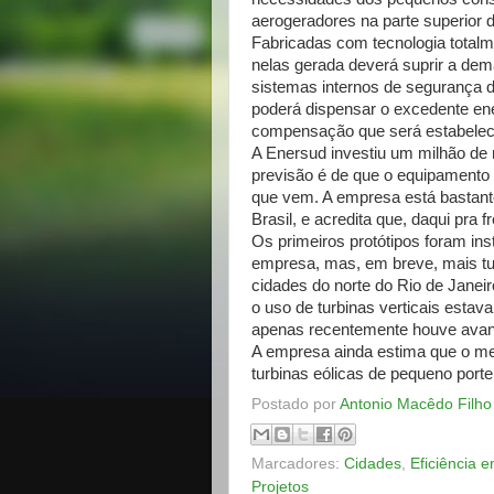
aerogeradores na parte superior 
Fabricadas com tecnologia totalmen
nelas gerada deverá suprir a dem
sistemas internos de segurança 
poderá dispensar o excedente en
compensação que será estabelecid
A Enersud investiu um milhão de 
previsão é de que o equipamento
que vem. A empresa está bastan
Brasil, e acredita que, daqui pra
Os primeiros protótipos foram in
empresa, mas, em breve, mais t
cidades do norte do Rio de Janei
o uso de turbinas verticais esta
apenas recentemente houve avanç
A empresa ainda estima que o me
turbinas eólicas de pequeno port
Postado por
Antonio Macêdo Filho
Marcadores:
Cidades
,
Eficiência e
Projetos