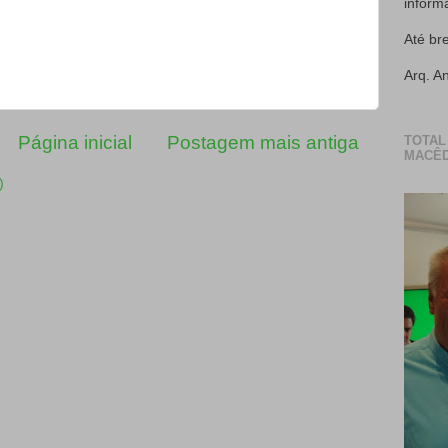
inform
Até br
Arq. A
Página inicial
Postagem mais antiga
TOTAL
MACÊD
)