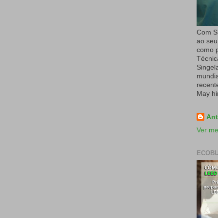
Com Si
ao seu
como p
Técnic
Singel
mundial
recent
May hi
Ant
Ver me
ECOBU