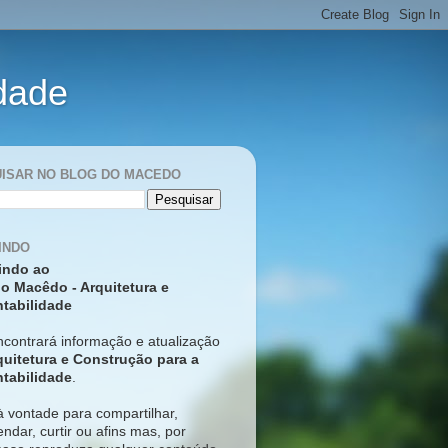
idade
ISAR NO BLOG DO MACEDO
INDO
indo ao
o Macêdo - Arquitetura e
tabilidade
ncontrará informação e atualização
quitetura e Construção para a
tabilidade
.
à vontade para compartilhar,
ndar, curtir ou afins mas, p
or