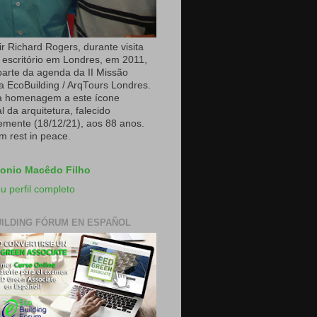
r Richard Rogers, durante visita
 escritório em Londres, em 2011,
arte da agenda da II Missão
a EcoBuilding / ArqTours Londres.
a homenagem a este ícone
 da arquitetura, falecido
emente (18/12/21), aos 88 anos.
m rest in peace.
onio Macêdo Filho
u perfil completo
ILDING FÓRUM EN ESPAÑOL