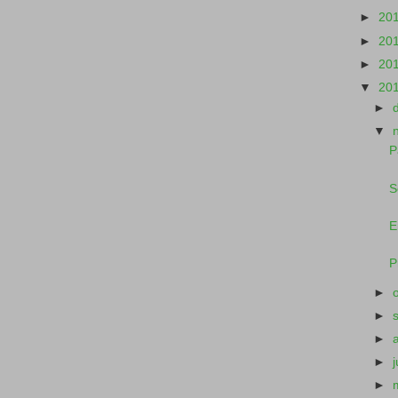
►
20
►
20
►
20
▼
20
►
▼
P
S
E
P
►
►
►
►
►