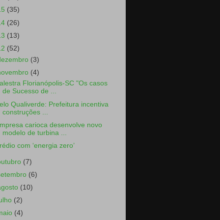
15
(35)
14
(26)
13
(13)
12
(52)
dezembro
(3)
novembro
(4)
alestra Florianópolis-SC "Os casos
de Sucesso de ...
elo Qualiverde: Prefeitura incentiva
construções ...
mpresa carioca desenvolve novo
modelo de turbina ...
rédio com ‘energia zero’
outubro
(7)
setembro
(6)
agosto
(10)
julho
(2)
maio
(4)