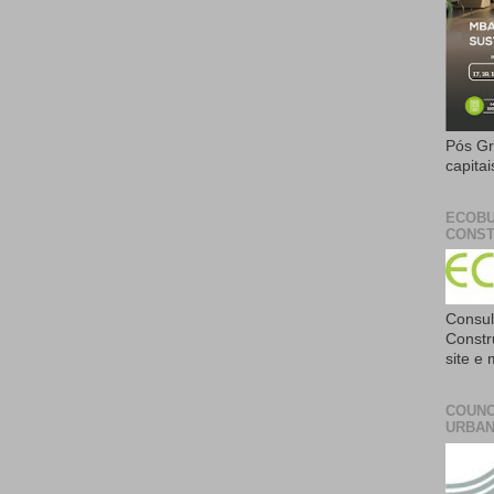
Pós Gr
capita
ECOBU
CONST
Consul
Constr
site e
COUNC
URBAN