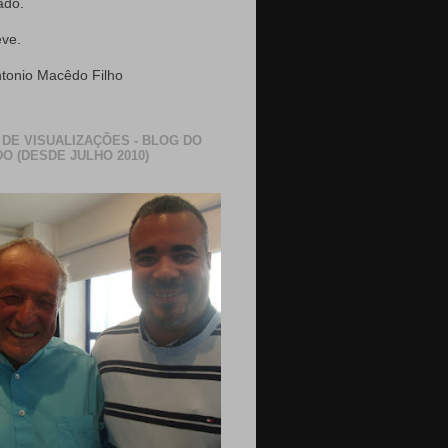
ado.
eve.
ntonio Macêdo Filho
 DE VISUALIZAÇÕES - BLOG DO
O (DESDE JULHO 2010)