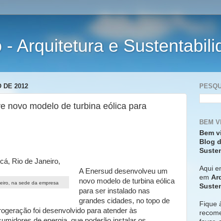
- Arquitetura e Sustentabil
 DE 2012
PESQU
e novo modelo de turbina eólica para
BEM V
Bem v
Blog d
Susten
Aqui e
A Enersud desenvolveu um
em
Ar
novo modelo de turbina eólica
neiro, na sede da empresa
Susten
para ser instalado nas
grandes cidades, no topo de
Fique 
rogeração foi desenvolvido para atender às
recome
midores de energia, que poderão instalar os