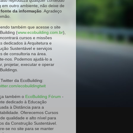
aso reproduza qualquer conteúdo
g em outro ambiente
, não deixe de
a fonte da informação
. Agradeço
emão.
ndo também que acesse o site
Building (
www.ecobuilding.com.br
),
ncontrará cursos e missões
as dedicados à Arquitetura e
ução Sustentável e serviços
os de consultoria na área.
te-nos. Podemos ajudá-lo a
r, projetar, executar e operar
Buildings.
 Twitter da EcoBuilding:
itter.com/ecobuildingtwit
ça também o
EcoBuilding Fórum
-
te dedicado à Educação
uada à Distância para a
tabilidade. Oferecemos Cursos
 de qualidade e alto nível para
os da Construção Sustentável.
re-se no site para se manter