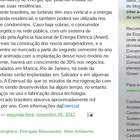
favor,
c
das suas residências.
do blo
citar 
te brasileira, as turbinas têm eixo vertical e a energia
de ant
anda residencial, e também poderá ser utilizada nos
de condomínios. Caso haja sobras, o consumidor
Recome
ergético na rede pública, com um sistema de
da Eco
o pela Agência Nacional de Energia Elétrica (Aneel).
onde e
reais na construção dos novos aerogeradores, e a
técnic
 entre no mercado a partir do segundo semestre do ano
Constr
te animada com a implantação desse novo modelo no
técnic
 frente, haverá um crescimento de 30% nos negócios.
Consul
planeja
stalados em Maricá, Rio de Janeiro, na sede da
Green 
urbinas serão implantadas em Salvador e em algumas
ro. A Enersud diz que os estudos da microgeração com
Para o
vam sendo desenvolvidos há algum tempo, no entanto,
www.tw
os no uso e fabricação dessa tecnologia.
rcado brasileiro absorva aproximadamente mil
Conhe
e por ano. Com informações da
Enersud
.
Ambien
Contin
às
segunda-feira, novembro 05, 2012
Susten
Online
assunt
nergética
,
Energias Renováveis
,
Meio Ambiente
,
Cadast