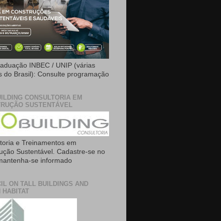
aduação INBEC / UNIP (várias
is do Brasil): Consulte programação
ILDING CONSULTORIA EM
RUÇÃO SUSTENTÁVEL
toria e Treinamentos em
ução Sustentável. Cadastre-se no
 mantenha-se informado
IL ON TALL BUILDINGS AND
 HABITAT