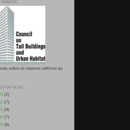
 HABITAT
mais sobre os maiores edifícios do
VO DO BLOG
23
(2)
22
(7)
21
(4)
20
(7)
19
(8)