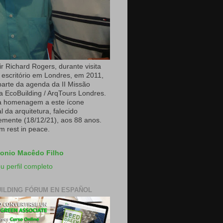
r Richard Rogers, durante visita
 escritório em Londres, em 2011,
arte da agenda da II Missão
a EcoBuilding / ArqTours Londres.
a homenagem a este ícone
 da arquitetura, falecido
emente (18/12/21), aos 88 anos.
m rest in peace.
onio Macêdo Filho
u perfil completo
ILDING FÓRUM EN ESPAÑOL