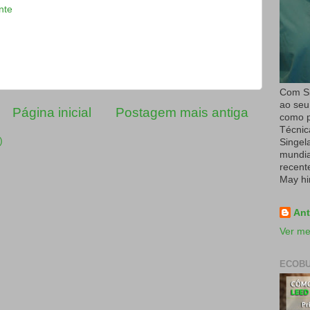
nte
Com Si
ao seu
Página inicial
Postagem mais antiga
como p
Técnic
)
Singel
mundial
recent
May hi
Ant
Ver me
ECOBU