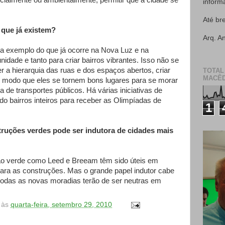
ialmente ou ambientalmente, permitir que a cidade se
inform
Até br
 que já existem?
Arq. A
, a exemplo do que já ocorre na Nova Luz e na
idade e tanto para criar bairros vibrantes. Isso não se
ver a hierarquia das ruas e dos espaços abertos, criar
TOTAL
MACÊD
de modo que eles se tornem bons lugares para se morar
a de transportes públicos. Há várias iniciativas de
do bairros inteiros para receber as Olimpíadas de
1
truções verdes pode ser indutora de cidades mais
ão verde como Leed e Breeam têm sido úteis em
ara as construções. Mas o grande papel indutor cabe
 todas as novas moradias terão de ser neutras em
às
quarta-feira, setembro 29, 2010