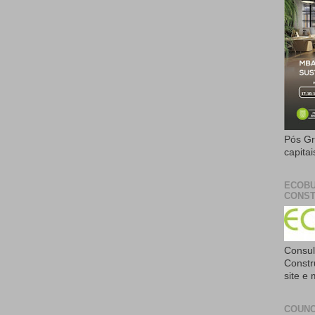
Pós Gr
capita
ECOBU
CONST
Consul
Constr
site e
COUNC