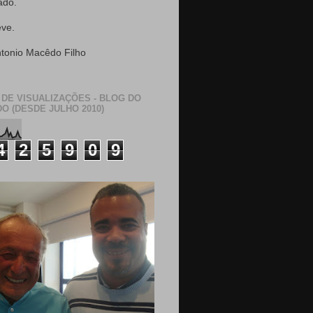
ado.
eve.
ntonio Macêdo Filho
 DE VISUALIZAÇÕES - BLOG DO
O (DESDE JULHO 2010)
4
2
5
9
0
9