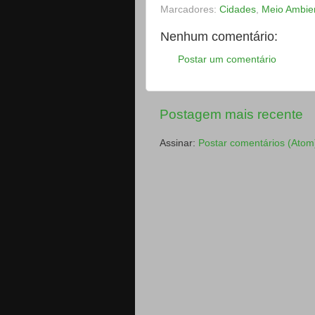
Marcadores:
Cidades
,
Meio Ambie
Nenhum comentário:
Postar um comentário
Postagem mais recente
Assinar:
Postar comentários (Atom