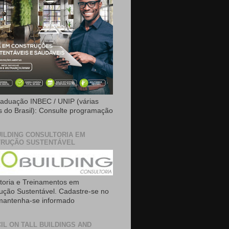
aduação INBEC / UNIP (várias
is do Brasil): Consulte programação
ILDING CONSULTORIA EM
RUÇÃO SUSTENTÁVEL
toria e Treinamentos em
ução Sustentável. Cadastre-se no
 mantenha-se informado
IL ON TALL BUILDINGS AND