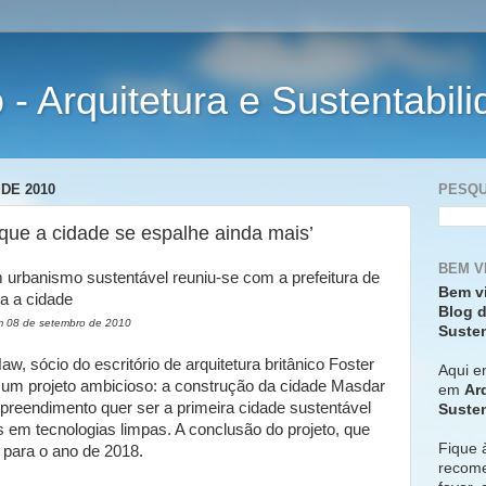
- Arquitetura e Sustentabil
DE 2010
PESQU
 que a cidade se espalhe ainda mais’
BEM V
em urbanismo sustentável reuniu-se com a prefeitura de
Bem v
ra a cidade
Blog d
em 08 de setembro de 2010
Susten
w, sócio do escritório de arquitetura britânico Foster
Aqui e
 um projeto ambicioso: a construção da cidade Masdar
em
Ar
reendimento quer ser a primeira cidade sustentável
Susten
em tecnologias limpas. A conclusão do projeto, que
Fique 
a para o ano de 2018.
recome