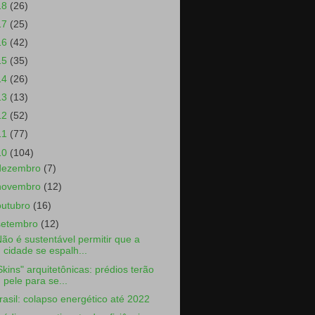
18
(26)
17
(25)
16
(42)
15
(35)
14
(26)
13
(13)
12
(52)
11
(77)
10
(104)
dezembro
(7)
novembro
(12)
outubro
(16)
setembro
(12)
Não é sustentável permitir que a
cidade se espalh...
Skins" arquitetônicas: prédios terão
pele para se...
rasil: colapso energético até 2022