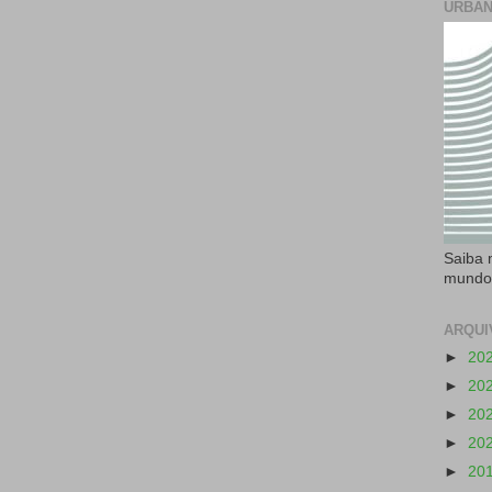
URBAN
Saiba 
mundo
ARQUI
►
20
►
20
►
20
►
20
►
20