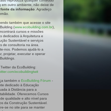
aso reproduza qualquer conteúdo
g em outro ambiente
, não deixe de
a fonte da informação
. Agradeço
emão.
ndo também que acesse o site
Building (
www.ecobuilding.com.br
),
ncontrará cursos e missões
as dedicados à Arquitetura e
ução Sustentável e serviços
os de consultoria na área.
te-nos. Podemos ajudá-lo a
r, projetar, executar e operar
Buildings.
 Twitter da EcoBuilding:
itter.com/ecobuildingtwit
ça também o
EcoBuilding Fórum
-
te dedicado à Educação
uada à Distância para a
tabilidade. Oferecemos Cursos
 de qualidade e alto nível para
os da Construção Sustentável.
re-se no site para se manter