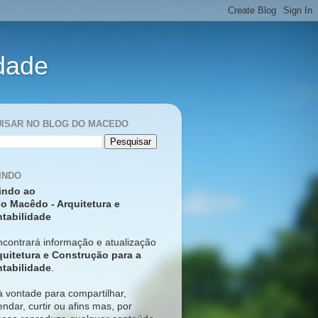
idade
ISAR NO BLOG DO MACEDO
INDO
indo ao
o Macêdo - Arquitetura e
tabilidade
ncontrará informação e atualização
quitetura e Construção para a
tabilidade
.
à vontade para compartilhar,
ndar, curtir ou afins mas, p
or