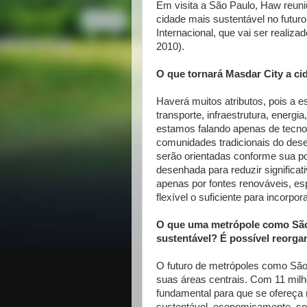
Em visita a São Paulo, Haw reuniu
cidade mais sustentável no futur
Internacional, que vai ser realiz
2010).
O que tornará Masdar City a ci
Haverá muitos atributos, pois a es
transporte, infraestrutura, energ
estamos falando apenas de tecno
comunidades tradicionais do dese
serão orientadas conforme sua p
desenhada para reduzir significa
apenas por fontes renováveis, esp
flexível o suficiente para incorp
O que uma metrópole como São 
sustentável? É possível reorga
O futuro de metrópoles como São
suas áreas centrais. Com 11 milhõ
fundamental para que se ofereça 