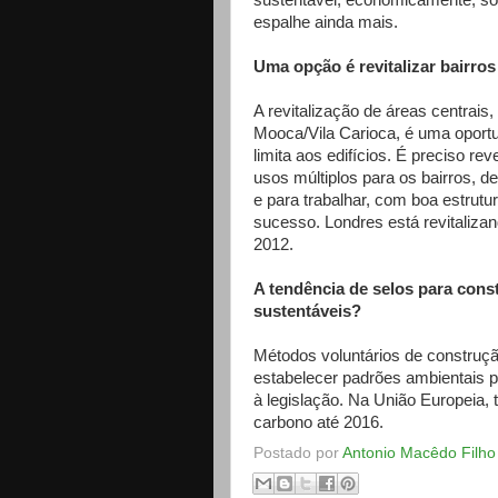
sustentável, economicamente, soc
espalhe ainda mais.
Uma opção é revitalizar bairros
A revitalização de áreas centrais
Mooca/Vila Carioca, é uma oportun
limita aos edifícios. É preciso re
usos múltiplos para os bairros, 
e para trabalhar, com boa estrutur
sucesso. Londres está revitalizan
2012.
A tendência de selos para cons
sustentáveis?
Métodos voluntários de construç
estabelecer padrões ambientais p
à legislação. Na União Europeia,
carbono até 2016.
Postado por
Antonio Macêdo Filho