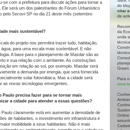
favor,
c
-se com a prefeitura para discutir ações para tornar a
do blo
o. Ele será um dos palestrantes do Fórum Urbanístico
citar 
ado pelo Secovi-SP no dia 21 deste mês (setembro
de ant
Recome
dade mais sustentável?
da Eco
onde e
técnic
cala do projeto nos permitirá trazer tudo, habitação,
Constr
ia, água, para uma escala mais sustentável. E não
técnic
logia. A base para o planejamento de Masdar são as
Consul
rto e sua relação com o ambiente. As construções
planeja
osição em relação ao sol, por exemplo. Masdar será
Green 
tivamente a demanda por energia, que será fornecida
ecialmente solar fotovoltaica. Mas a cidade será
Para o
orar as novas tecnologias emergentes.
www.tw
Conhe
Paulo precisa fazer para se tornar mais
Ambien
nizar a cidade para atender a essas questões?
Contin
Susten
 Paulo claramente está em aumentar a densidade de
Online
es de habitantes, o investimento em infraestrutura é
assunt
maior mobilidade a seus habitantes. Não é mais
Cadast